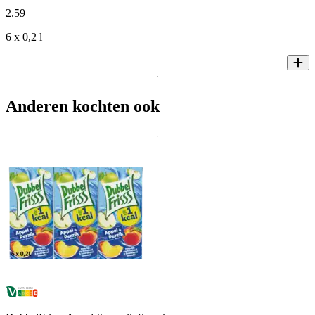
2
.
59
6 x 0,2 l
Anderen kochten ook