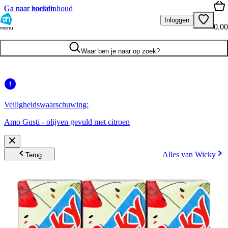
Ga naar hoofdinhoud
Ga naar zoeken
Inloggen
0.00
menu
Waar ben je naar op zoek?
Veiligheidswaarschuwing:
Amo Gusti - olijven gevuld met citroen
Alles van Wicky
Terug