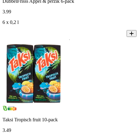
DubbelFrisss Appel & perzik 6-pack
3
.
99
6 x 0,2 l
Taksi Tropisch fruit 10-pack
3
.
49