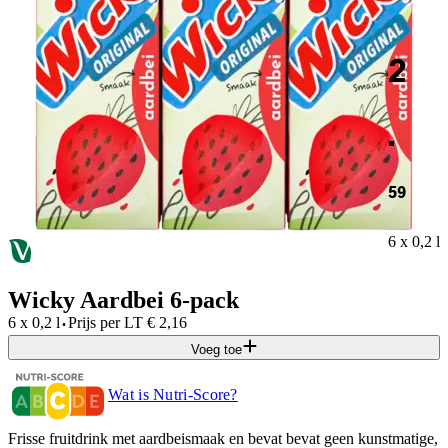
2
.
59
6 x 0,2 l
Wicky Aardbei 6-pack
·
6 x 0,2 l
Prijs per
LT
€
2,16
Voeg toe
Wat is Nutri-Score?
Frisse fruitdrink met aardbeismaak en bevat bevat geen kunstmatige,