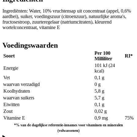
Ingrediënten: Water, 10% vruchtensap uit concentraat (appel, 0,6%
aardbei), suiker, voedingszuur (citroenzuur), natuurlijke aroma's,
fructosestroop, zuurteregelaar (natriumcitraten), kleurend
wortelconcentraat, vitamine E
Voedingswaarden
Per 100
Soort
RI*
Milliliter
101 kJ (24
Energie
kcal)
Vet
0,1 g
waarvan verzadigd
0 g
Koolhydraten
5,8 g
waarvan suikers
5,7 g
Eiwitten
0,1 g
Zout
0,02 g
Vitamine E
0,9 mg
75%
*% van de dagelijkse referentie-innames voor vitaminen en mineralen
(volwassenen)