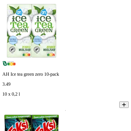
AH Ice tea green zero 10-pack
3
.
49
10 x 0,2 l