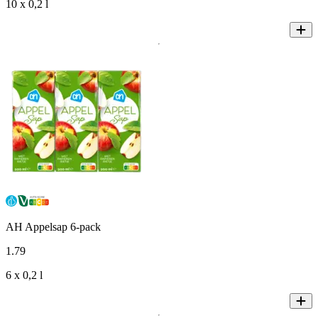
10 x 0,2 l
AH Appelsap 6-pack
1
.
79
6 x 0,2 l