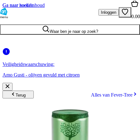
Ga naar hoofdinhoud
Ga naar zoeken
Inloggen
0.00
menu
Waar ben je naar op zoek?
Veiligheidswaarschuwing:
Amo Gusti - olijven gevuld met citroen
Alles van Fever-Tree
Terug