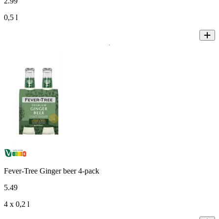
2
.
99
0,5 l
Fever-Tree Ginger beer 4-pack
5
.
49
4 x 0,2 l