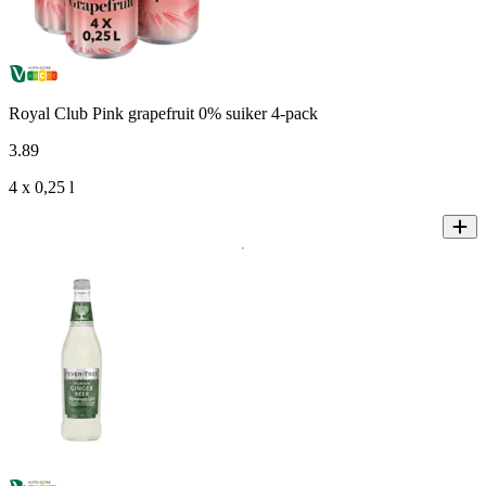
Royal Club Pink grapefruit 0% suiker 4-pack
3
.
89
4 x 0,25 l