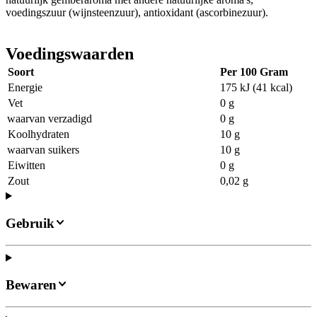
voedingszuur (wijnsteenzuur), antioxidant (ascorbinezuur).
Voedingswaarden
Soort
Per 100 Gram
Energie
175 kJ (41 kcal)
Vet
0 g
waarvan verzadigd
0 g
Koolhydraten
10 g
waarvan suikers
10 g
Eiwitten
0 g
Zout
0,02 g
Gebruik
Bewaren