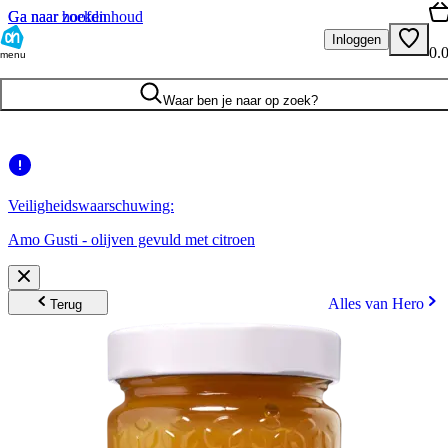
Ga naar hoofdinhoud
Ga naar zoeken
Inloggen
0.
menu
Waar ben je naar op zoek?
Veiligheidswaarschuwing:
Amo Gusti - olijven gevuld met citroen
Alles van Hero
Terug