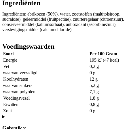
Ingrediënten
Ingrediënten: abrikozen (50%), water, zoetstoffen (maltitolsiroop,
sucralose), geleermiddel (fruitpectine), zuurteregelaar (citroenzuur),
conserveermiddel (kaliumsorbaat), antioxidant (ascorbinezuur),
verstevigingsmiddel (calciumchloride).
Voedingswaarden
Soort
Per 100 Gram
Energie
195 kJ (47 kcal)
Vet
0,2 g
waarvan verzadigd
0 g
Koolhydraten
12 g
waarvan suikers
5,2 g
waarvan polyolen
7,1 g
Voedingsvezel
1,8 g
Eiwitten
0,8 g
Zout
0 g
Gebruik