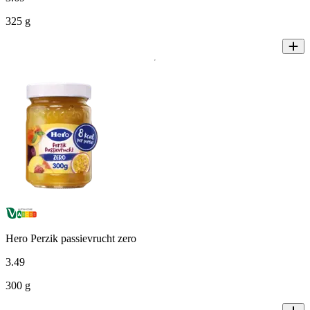
325 g
Hero Perzik passievrucht zero
3
.
49
300 g