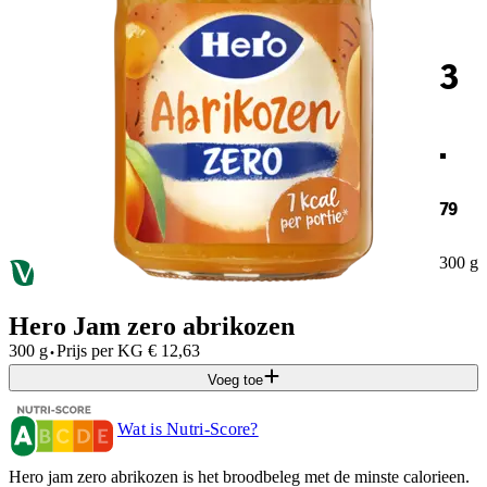
3
.
79
300 g
Hero Jam zero abrikozen
·
300 g
Prijs per
KG
€
12,63
Voeg toe
Wat is Nutri-Score?
Hero jam zero abrikozen is het broodbeleg met de minste calorieen.