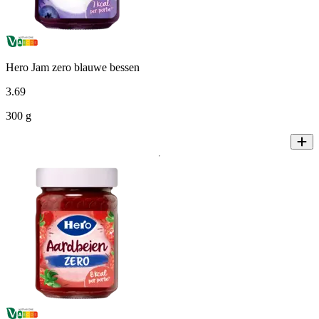
Hero Jam zero blauwe bessen
3
.
69
300 g