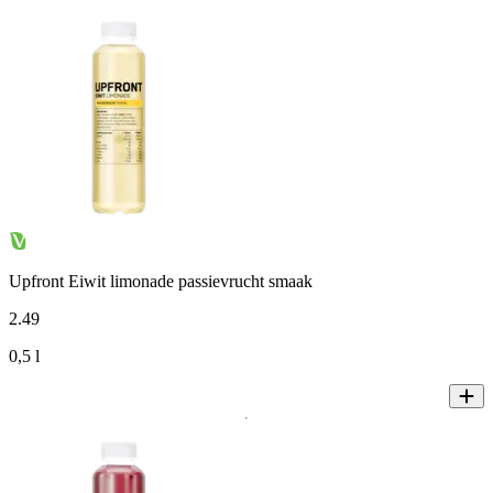
Upfront Eiwit limonade passievrucht smaak
2
.
49
0,5 l