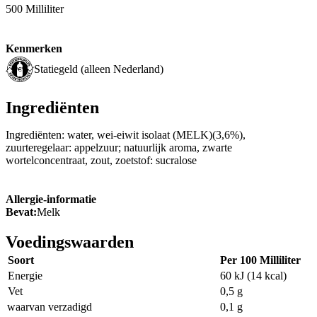
500 Milliliter
Kenmerken
Statiegeld (alleen Nederland)
Ingrediënten
Ingrediënten: water, wei-eiwit isolaat (MELK)(3,6%),
zuurteregelaar: appelzuur; natuurlijk aroma, zwarte
wortelconcentraat, zout, zoetstof: sucralose
Allergie-informatie
Bevat:
Melk
Voedingswaarden
Soort
Per 100 Milliliter
Energie
60 kJ (14 kcal)
Vet
0,5 g
waarvan verzadigd
0,1 g