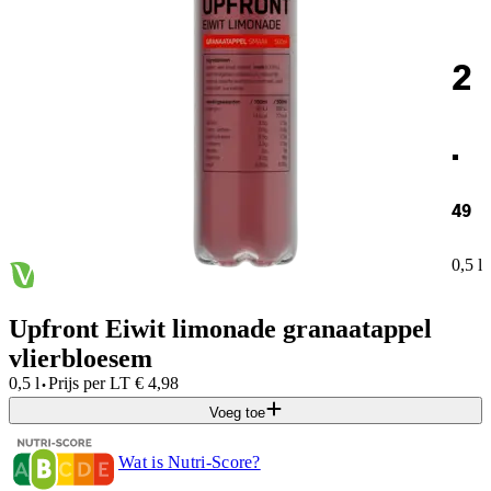
2
.
49
0,5 l
Upfront Eiwit limonade granaatappel
vlierbloesem
·
0,5 l
Prijs per
LT
€
4,98
Voeg toe
Wat is Nutri-Score?