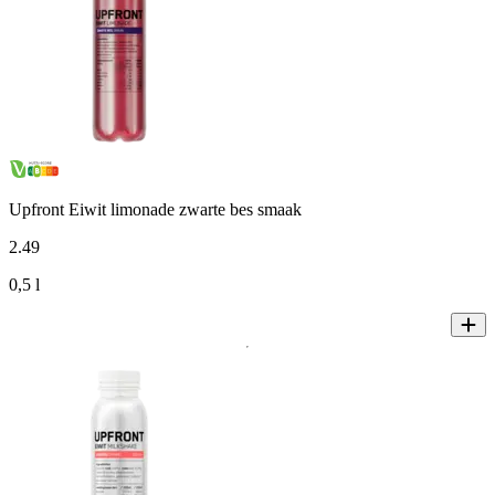
Upfront Eiwit limonade zwarte bes smaak
2
.
49
0,5 l