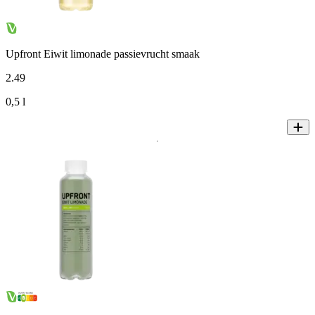
Upfront Eiwit limonade passievrucht smaak
2
.
49
0,5 l