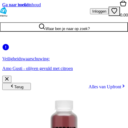
Ga naar hoofdinhoud
Ga naar zoeken
Inloggen
0.00
menu
Waar ben je naar op zoek?
Veiligheidswaarschuwing:
Amo Gusti - olijven gevuld met citroen
Alles van Upfront
Terug