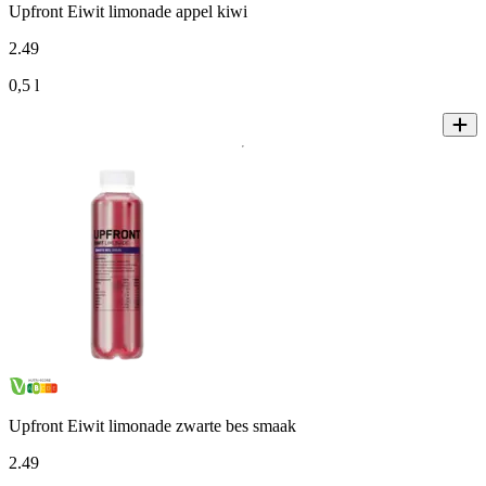
Upfront Eiwit limonade appel kiwi
2
.
49
0,5 l
Upfront Eiwit limonade zwarte bes smaak
2
.
49