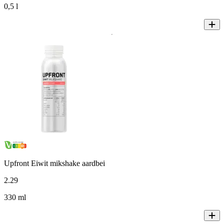
0,5 l
Upfront Eiwit mikshake aardbei
2
.
29
330 ml