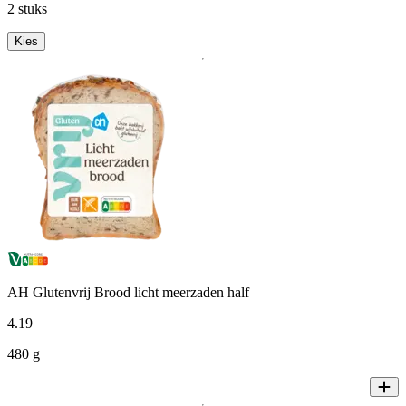
2 stuks
Kies
AH Glutenvrij Brood licht meerzaden half
4
.
19
480 g