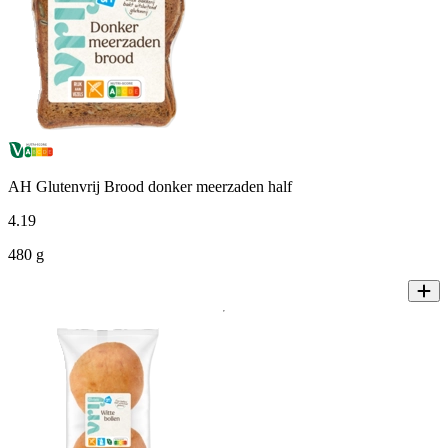
AH Glutenvrij Brood donker meerzaden half
4
.
19
480 g