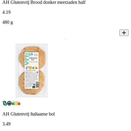
AH Glutenvrij Brood donker meerzaden half
4
.
19
480 g
AH Glutenvrij Italiaanse bol
3
.
49