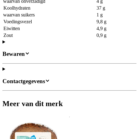
waarvan onverzadigd
4 g
Koolhydraten
37 g
waarvan suikers
1 g
Voedingsvezel
9,8 g
Eiwitten
4,9 g
Zout
0,9 g
Bewaren
Contactgegevens
Meer van dit merk