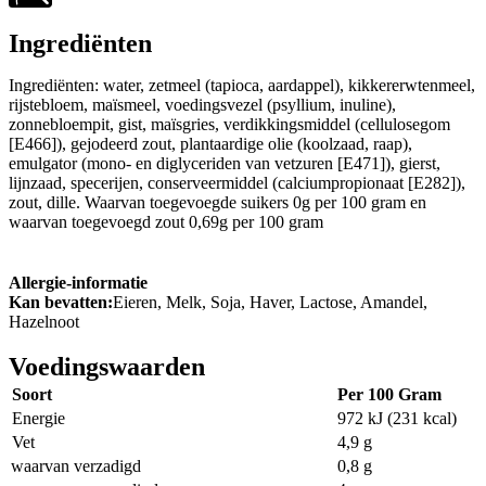
Ingrediënten
Ingrediënten: water, zetmeel (tapioca, aardappel), kikkererwtenmeel,
rijstebloem, maïsmeel, voedingsvezel (psyllium, inuline),
zonnebloempit, gist, maïsgries, verdikkingsmiddel (cellulosegom
[E466]), gejodeerd zout, plantaardige olie (koolzaad, raap),
emulgator (mono- en diglyceriden van vetzuren [E471]), gierst,
lijnzaad, specerijen, conserveermiddel (calciumpropionaat [E282]),
zout, dille. Waarvan toegevoegde suikers 0g per 100 gram en
waarvan toegevoegd zout 0,69g per 100 gram
Allergie-informatie
Kan bevatten:
Eieren, Melk, Soja, Haver, Lactose, Amandel,
Hazelnoot
Voedingswaarden
Soort
Per 100 Gram
Energie
972 kJ (231 kcal)
Vet
4,9 g
waarvan verzadigd
0,8 g