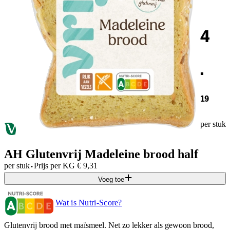
4
.
19
per stuk
AH Glutenvrij Madeleine brood half
·
per stuk
Prijs per
KG
€
9,31
Voeg toe
Wat is Nutri-Score?
Glutenvrij brood met maïsmeel. Net zo lekker als gewoon brood,