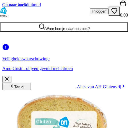
Ga naar hoofdinhoud
Ga naar zoeken
Inloggen
0.00
menu
Waar ben je naar op zoek?
Veiligheidswaarschuwing:
Amo Gusti - olijven gevuld met citroen
Alles van AH Glutenvrij
Terug