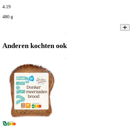
4
.
19
480 g
Anderen kochten ook