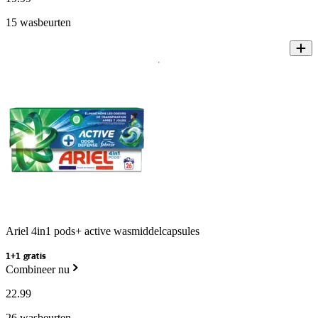
15 wasbeurten
Ariel 4in1 pods+ active wasmiddelcapsules
1+1 gratis
Combineer nu
22
.
99
26 wasbeurten