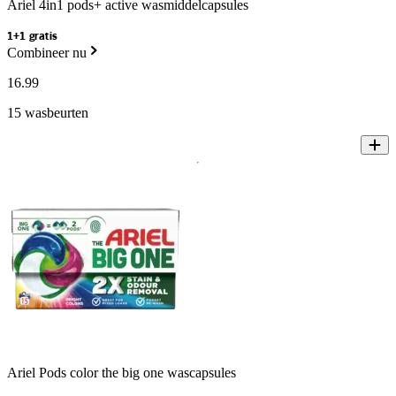
Ariel 4in1 pods+ active wasmiddelcapsules
1+1 gratis
Combineer nu
16
.
99
15 wasbeurten
Ariel Pods color the big one wascapsules