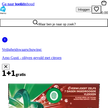
Ga naar hoofdinhoud
Ga naar zoeken
Inloggen
0.00
menu
Waar ben je naar op zoek?
Veiligheidswaarschuwing:
Amo Gusti - olijven gevuld met citroen
1+1
gratis