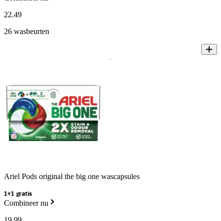
22
.
49
26 wasbeurten
Ariel Pods original the big one wascapsules
1+1 gratis
Combineer nu
19
.
99