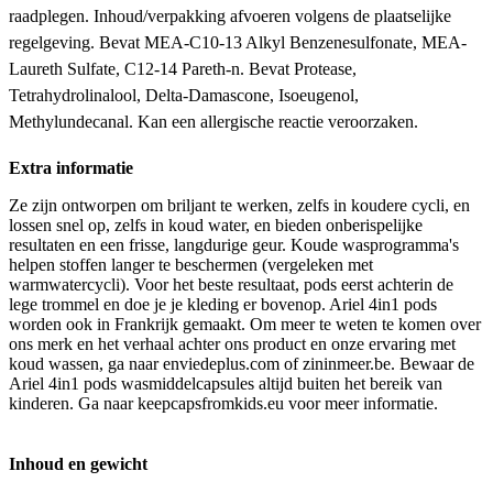
raadplegen. Inhoud/verpakking afvoeren volgens de plaatselijke
regelgeving. Bevat MEA-C10-13 Alkyl Benzenesulfonate, MEA-
Laureth Sulfate, C12-14 Pareth-n. Bevat Protease,
Tetrahydrolinalool, Delta-Damascone, Isoeugenol,
Methylundecanal. Kan een allergische reactie veroorzaken.
Extra informatie
Ze zijn ontworpen om briljant te werken, zelfs in koudere cycli, en
lossen snel op, zelfs in koud water, en bieden onberispelijke
resultaten en een frisse, langdurige geur. Koude wasprogramma's
helpen stoffen langer te beschermen (vergeleken met
warmwatercycli). Voor het beste resultaat, pods eerst achterin de
lege trommel en doe je je kleding er bovenop. Ariel 4in1 pods
worden ook in Frankrijk gemaakt. Om meer te weten te komen over
ons merk en het verhaal achter ons product en onze ervaring met
koud wassen, ga naar enviedeplus.com of zininmeer.be. Bewaar de
Ariel 4in1 pods wasmiddelcapsules altijd buiten het bereik van
kinderen. Ga naar keepcapsfromkids.eu voor meer informatie.
Inhoud en gewicht