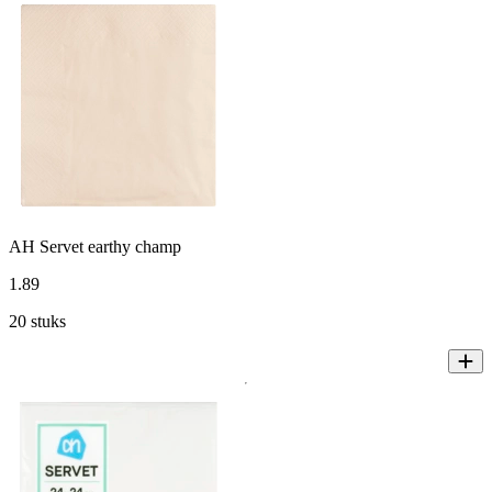
AH Servet earthy champ
1
.
89
20 stuks