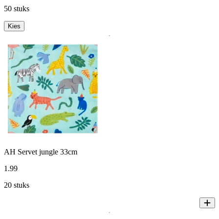
50 stuks
Kies
AH Servet jungle 33cm
1
.
99
20 stuks