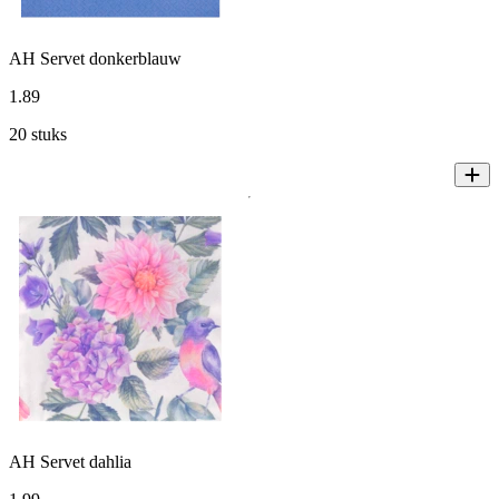
AH Servet donkerblauw
1
.
89
20 stuks
AH Servet dahlia