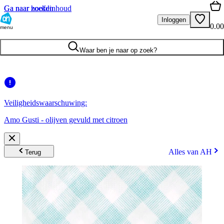
Ga naar hoofdinhoud
Ga naar zoeken
Inloggen
0.00
menu
Waar ben je naar op zoek?
Veiligheidswaarschuwing:
Amo Gusti - olijven gevuld met citroen
Alles van AH
Terug