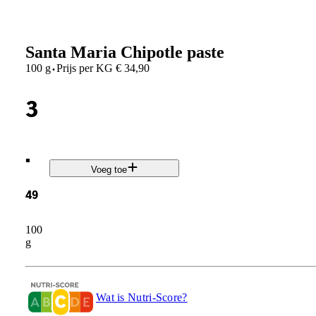
Santa Maria Chipotle paste
·
100 g
Prijs per
KG
€
34,90
3
.
Voeg toe
49
100
g
Wat is Nutri-Score?