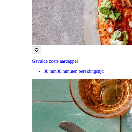
Gevulde zoete aardappel
30
min
30 minuten bereidingstijd