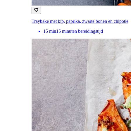
Traybake met kip, paprika, zwarte bonen en chipotle
15
min
15 minuten bereidingstijd