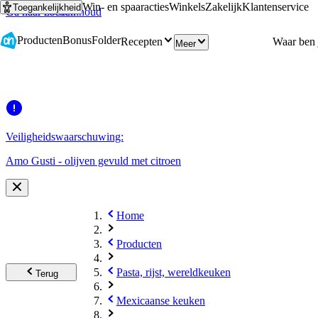
Win- en spaaracties
Winkels
Zakelijk
Klantenservice
Toegankelijkheid
Ga naar hoofdinhoud
Ga naar zoeken
Producten
Bonus
Folder
Recepten
Meer
Veiligheidswaarschuwing:
Amo Gusti - olijven gevuld met citroen
Home
Producten
Pasta, rijst, wereldkeuken
Terug
Mexicaanse keuken