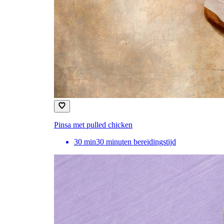
Pinsa met pulled chicken
30
min
30 minuten bereidingstijd