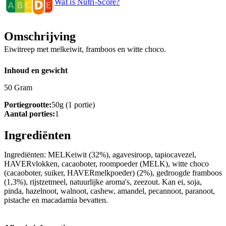
Wat is Nutri-Score?
Omschrijving
Eiwitreep met melkeiwit, framboos en witte choco.
Inhoud en gewicht
50 Gram
Portiegrootte:
50g (1 portie)
Aantal porties:
1
Ingrediënten
Ingrediënten: MELKeiwit (32%), agavesiroop, tapiocavezel,
HAVERvlokken, cacaoboter, roompoeder (MELK), witte choco
(cacaoboter, suiker, HAVERmelkpoeder) (2%), gedroogde framboos
(1,3%), rijstzetmeel, natuurlijke aroma's, zeezout. Kan ei, soja,
pinda, hazelnoot, walnoot, cashew, amandel, pecannoot, paranoot,
pistache en macadamia bevatten.