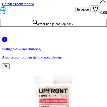
Ga naar hoofdinhoud
Ga naar zoeken
Inloggen
0.00
menu
Waar ben je naar op zoek?
Veiligheidswaarschuwing:
Amo Gusti - olijven gevuld met citroen