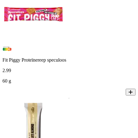
Fit Piggy Proteïnereep speculoos
2
.
99
60 g