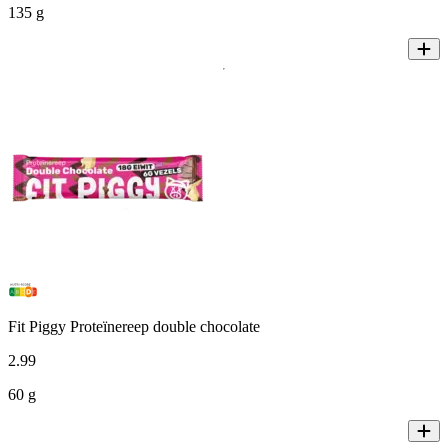
135 g
Fit Piggy Proteïnereep double chocolate
2
.
99
60 g