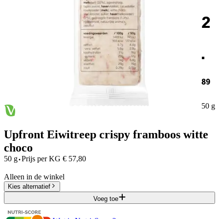
2
.
89
50 g
Upfront Eiwitreep crispy framboos witte
choco
·
50 g
Prijs per
KG
€
57,80
Alleen in de winkel
Kies alternatief
Voeg toe