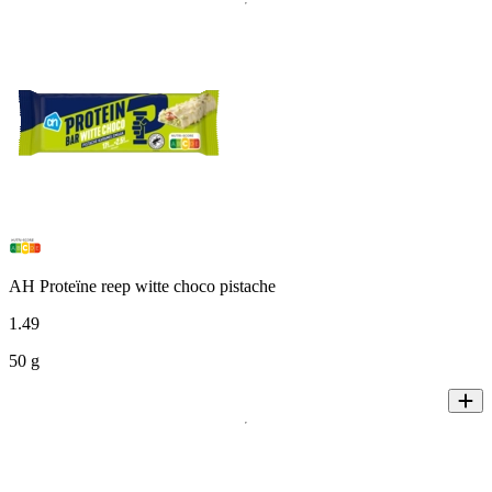
AH Proteïne reep witte choco pistache
1
.
49
50 g