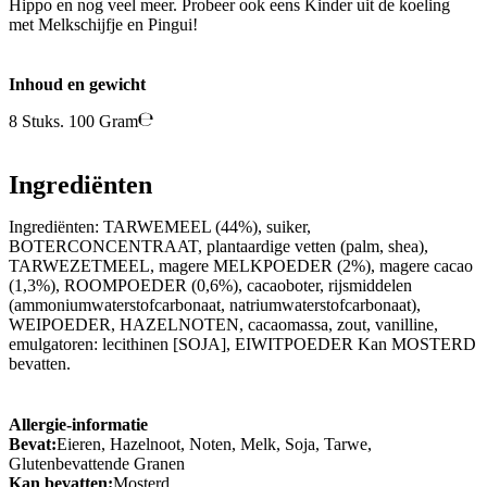
Hippo en nog veel meer. Probeer ook eens Kinder uit de koeling
met Melkschijfje en Pingui!
Inhoud en gewicht
8 Stuks. 100 Gram
Ingrediënten
Ingrediënten: TARWEMEEL (44%), suiker,
BOTERCONCENTRAAT, plantaardige vetten (palm, shea),
TARWEZETMEEL, magere MELKPOEDER (2%), magere cacao
(1,3%), ROOMPOEDER (0,6%), cacaoboter, rijsmiddelen
(ammoniumwaterstofcarbonaat, natriumwaterstofcarbonaat),
WEIPOEDER, HAZELNOTEN, cacaomassa, zout, vanilline,
emulgatoren: lecithinen [SOJA], EIWITPOEDER Kan MOSTERD
bevatten.
Allergie-informatie
Bevat:
Eieren, Hazelnoot, Noten, Melk, Soja, Tarwe,
Glutenbevattende Granen
Kan bevatten:
Mosterd