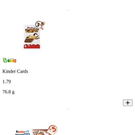
Kinder Cards
1
.
79
76.8 g