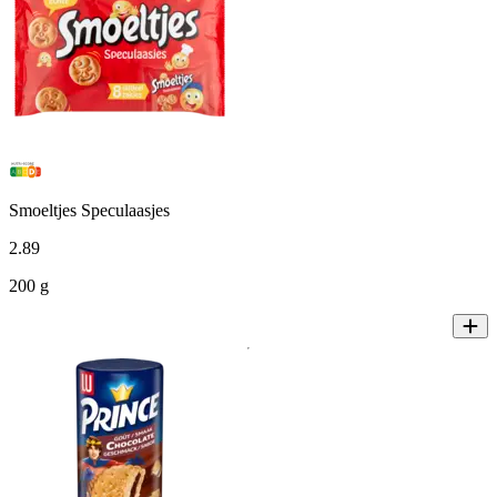
Smoeltjes Speculaasjes
2
.
89
200 g