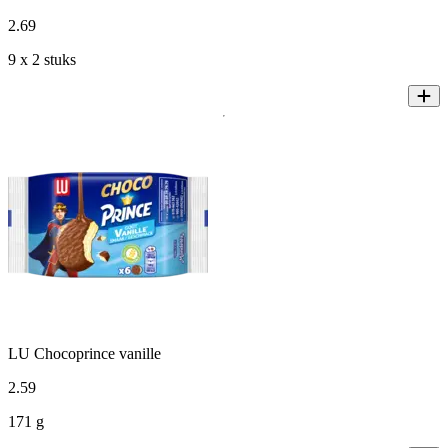
2
.
69
9 x 2 stuks
LU Chocoprince vanille
2
.
59
171 g