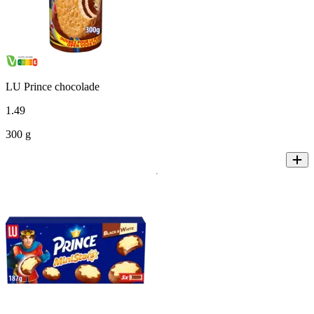
LU Prince chocolade
1
.
49
300 g