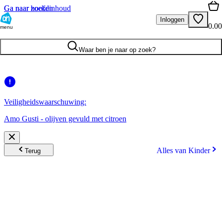
Ga naar hoofdinhoud
Ga naar zoeken
Inloggen
0.00
menu
Waar ben je naar op zoek?
Veiligheidswaarschuwing:
Amo Gusti - olijven gevuld met citroen
Alles van Kinder
Terug