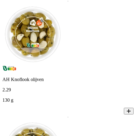
AH Knoflook olijven
2
.
29
130 g