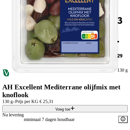
3
.
29
130 g
AH Excellent Mediterrane olijfmix met
knoflook
·
130 g
Prijs per
KG
€
25,31
Voeg toe
Na levering
minimaal 7 dagen houdbaar