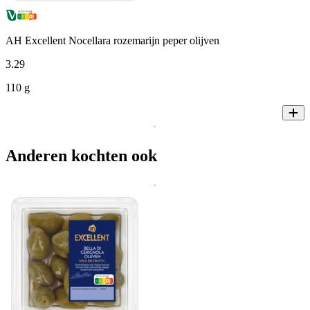
AH Excellent Nocellara rozemarijn peper olijven
3
.
29
110 g
Anderen kochten ook