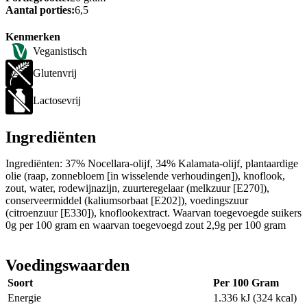
Aantal porties:
6,5
Kenmerken
Veganistisch
Glutenvrij
Lactosevrij
Ingrediënten
Ingrediënten: 37% Nocellara-olijf, 34% Kalamata-olijf, plantaardige
olie (raap, zonnebloem [in wisselende verhoudingen]), knoflook,
zout, water, rodewijnazijn, zuurteregelaar (melkzuur [E270]),
conserveermiddel (kaliumsorbaat [E202]), voedingszuur
(citroenzuur [E330]), knoflookextract. Waarvan toegevoegde suikers
0g per 100 gram en waarvan toegevoegd zout 2,9g per 100 gram
Voedingswaarden
Soort
Per 100 Gram
Energie
1.336 kJ (324 kcal)