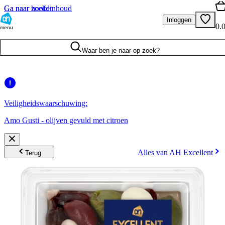
Ga naar hoofdinhoud
Ga naar zoeken
Inloggen
0.
menu
Waar ben je naar op zoek?
Veiligheidswaarschuwing:
Amo Gusti - olijven gevuld met citroen
Alles van AH Excellent
Terug