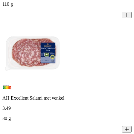
110 g
AH Excellent Salami met venkel
3
.
49
80 g