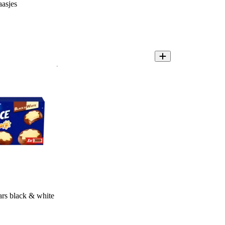
aasjes
ars black & white