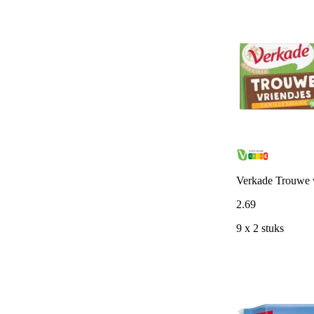
Verkade Trouwe v
2
.
69
9 x 2 stuks