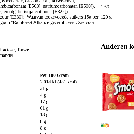
ligosaccharide, cacaomassa°,
tarwe
-eiwit,
iumbicarbonaat [E503], natriumcarbonaten [E500]),
1
.
69
s, emulgator (
soja
lecithinen [E322]),
120 g
nzuur [E330]). Waarvan toegevoegde suikers 15g per
ram °Rainforest Alliance gecertificeerd. Zie voor
Anderen k
 Lactose, Tarwe
Amandel
Per 100 Gram
2.014 kJ (481 kcal)
21 g
4 g
17 g
61 g
18 g
8 g
8 g