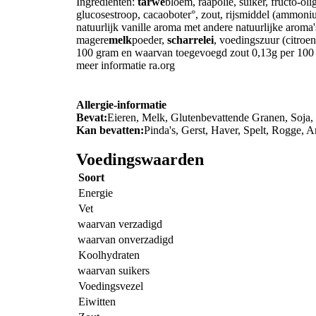
Ingrediënten:
tarwe
bloem, raapolie, suiker, fructo-o
glucosestroop, cacaoboter°, zout, rijsmiddel (ammon
natuurlijk vanille aroma met andere natuurlijke aroma'
magere
melk
poeder,
scharrelei
, voedingszuur (citroe
100 gram en waarvan toegevoegd zout 0,13g per 100 g
meer informatie ra.org
Allergie-informatie
Bevat:
Eieren, Melk, Glutenbevattende Granen, Soja,
Kan bevatten:
Pinda's, Gerst, Haver, Spelt, Rogge, 
Voedingswaarden
Soort
Energie
Vet
waarvan verzadigd
waarvan onverzadigd
Koolhydraten
waarvan suikers
Voedingsvezel
Eiwitten