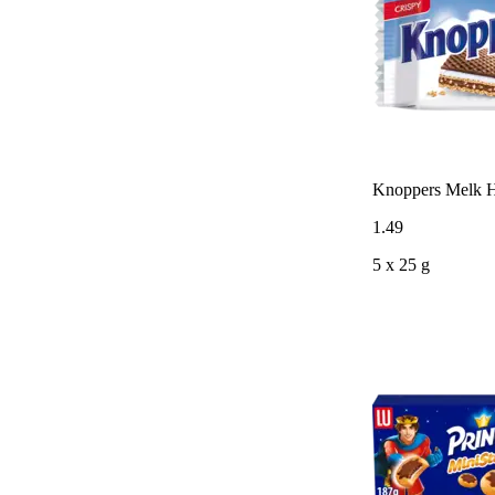
Knoppers Melk H
1
.
49
5 x 25 g