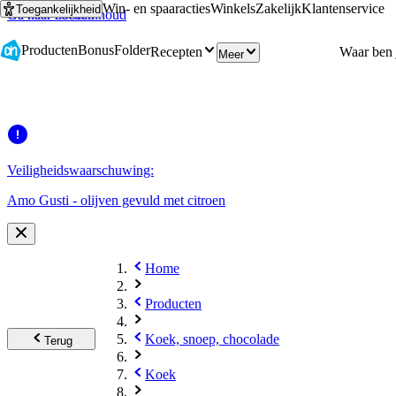
Win- en spaaracties
Winkels
Zakelijk
Klantenservice
Toegankelijkheid
Ga naar hoofdinhoud
Ga naar zoeken
Producten
Bonus
Folder
Recepten
Meer
Veiligheidswaarschuwing:
Amo Gusti - olijven gevuld met citroen
Home
Producten
Koek, snoep, chocolade
Terug
Koek