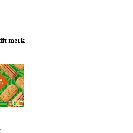
dit merk
es