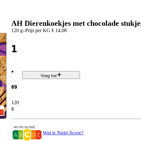
AH Dierenkoekjes met chocolade stukje
·
120 g
Prijs per
KG
€
14,08
1
.
Voeg toe
69
120
g
Wat is Nutri-Score?