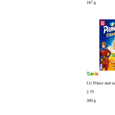
187 g
LU Prince start n
2
.
79
300 g