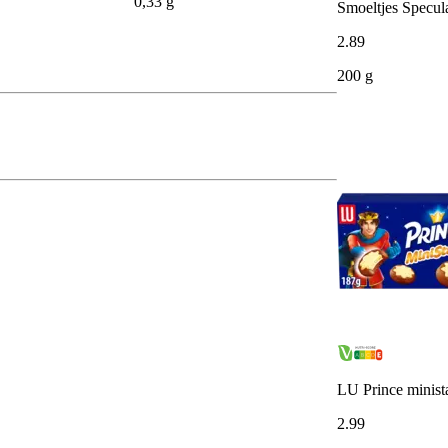
0,33 g
Smoeltjes Specul
2
.
89
200 g
LU Prince minist
2
.
99