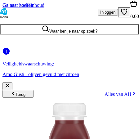
Ga naar hoofdinhoud
Ga naar zoeken
Inloggen
0.00
menu
Waar ben je naar op zoek?
Veiligheidswaarschuwing:
Amo Gusti - olijven gevuld met citroen
Alles van AH
Terug