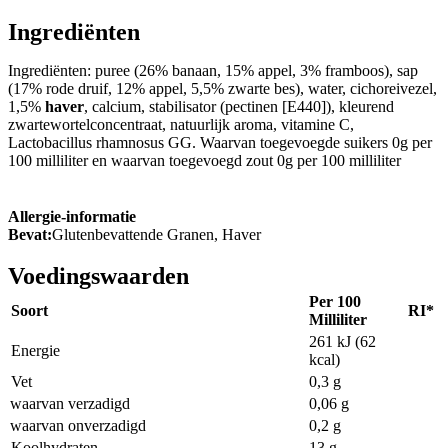
Ingrediënten
Ingrediënten: puree (26% banaan, 15% appel, 3% framboos), sap
(17% rode druif, 12% appel, 5,5% zwarte bes), water, cichoreivezel,
1,5%
haver
, calcium, stabilisator (pectinen [E440]), kleurend
zwartewortelconcentraat, natuurlijk aroma, vitamine C,
Lactobacillus rhamnosus GG. Waarvan toegevoegde suikers 0g per
100 milliliter en waarvan toegevoegd zout 0g per 100 milliliter
Allergie-informatie
Bevat:
Glutenbevattende Granen, Haver
Voedingswaarden
Per 100
Soort
RI*
Milliliter
261 kJ (62
Energie
kcal)
Vet
0,3 g
waarvan verzadigd
0,06 g
waarvan onverzadigd
0,2 g
Koolhydraten
13 g