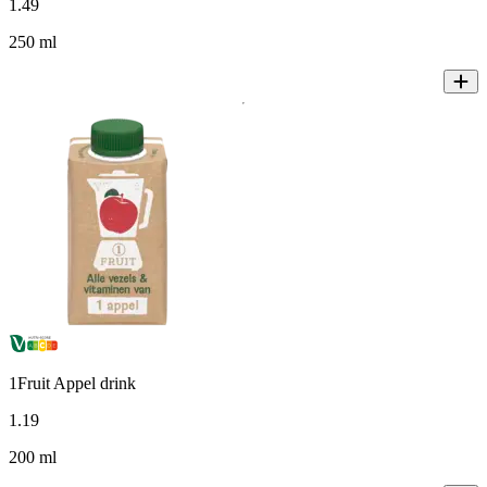
1
.
49
250 ml
1Fruit Appel drink
1
.
19
200 ml