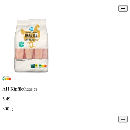
AH Kipfilethaasjes
5
.
49
300 g