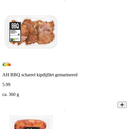
AH BBQ scharrel kipdijfilet gemarineerd
5
.
99
ca. 360 g