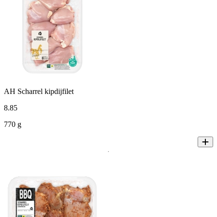
AH Scharrel kipdijfilet
8
.
85
770 g