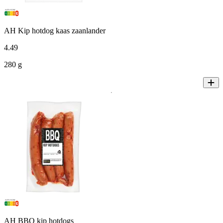
AH Kip hotdog kaas zaanlander
4
.
49
280 g
AH BBQ kip hotdogs