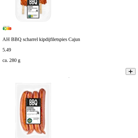
AH BBQ scharrel kipdijfiletspies Cajun
5
.
49
ca. 280 g