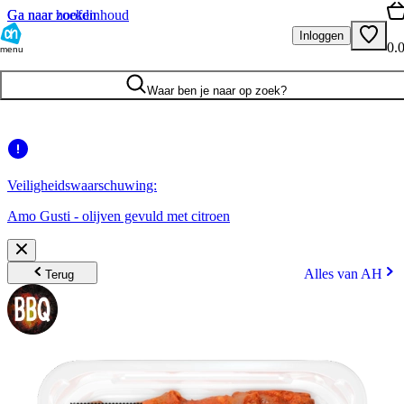
Ga naar hoofdinhoud
Ga naar zoeken
Inloggen
0.
menu
Waar ben je naar op zoek?
Veiligheidswaarschuwing:
Amo Gusti - olijven gevuld met citroen
Alles van AH
Terug