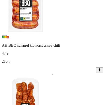
AH BBQ scharrel kipworst crispy chili
4
.
49
280 g