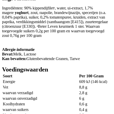
Ingrediënten: 90% kippendijfiletᵃ, water, ui-extract, 1,7%
magere
yoghurt
, zout, raapolie, brandewijnazijn, specerijen (o.a.
0,04% paprika), suiker, 0,2% tomatenpuree, kruiden, extract van
paprika, verdikkingsmiddel (xanthaangom [E415]), zuurteregelaar
(citroenzuur [E330]). ᵃBeter Leven keurmerk 1 ster. Waarvan
toegevoegde suikers 0,2g per 100 gram en waarvan toegevoegd
zout 0,76g per 100 gram
Allergie-informatie
Bevat:
Melk, Lactose
Kan bevatten:
Glutenbevattende Granen, Tarwe
Voedingswaarden
Soort
Per 100 Gram
Energie
609 kJ (146 kcal)
Vet
8,8 g
waarvan verzadigd
2,8 g
waarvan onverzadigd
6 g
Koolhydraten
0,6 g
waarvan suikers
0,4 g