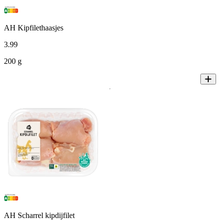
AH Kipfilethaasjes
3
.
99
200 g
AH Scharrel kipdijfilet