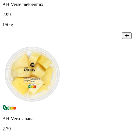
AH Verse meloenmix
2
.
99
150 g
AH Verse ananas
2
.
79