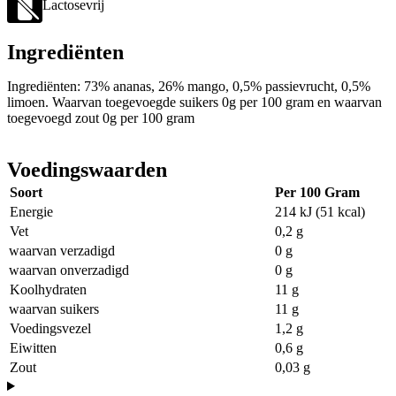
Lactosevrij
Ingrediënten
Ingrediënten: 73% ananas, 26% mango, 0,5% passievrucht, 0,5%
limoen. Waarvan toegevoegde suikers 0g per 100 gram en waarvan
toegevoegd zout 0g per 100 gram
Voedingswaarden
Soort
Per 100 Gram
Energie
214 kJ (51 kcal)
Vet
0,2 g
waarvan verzadigd
0 g
waarvan onverzadigd
0 g
Koolhydraten
11 g
waarvan suikers
11 g
Voedingsvezel
1,2 g
Eiwitten
0,6 g
Zout
0,03 g