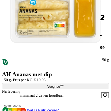
2
.
99
150 g
AH Ananas met dip
·
150 g
Prijs per
KG
€
19,93
Voeg toe
Na levering
minimaal 2 dagen houdbaar
Wat is Nutri-Score?