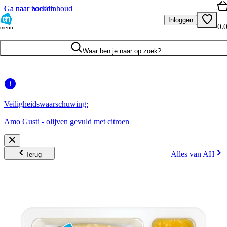
Ga naar hoofdinhoud
Ga naar zoeken
Inloggen
0.
menu
Waar ben je naar op zoek?
Veiligheidswaarschuwing:
Amo Gusti - olijven gevuld met citroen
Alles van AH
Terug