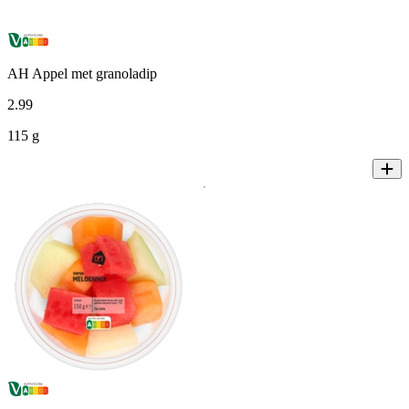
AH Appel met granoladip
2
.
99
115 g