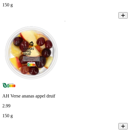
150 g
AH Verse ananas appel druif
2
.
99
150 g