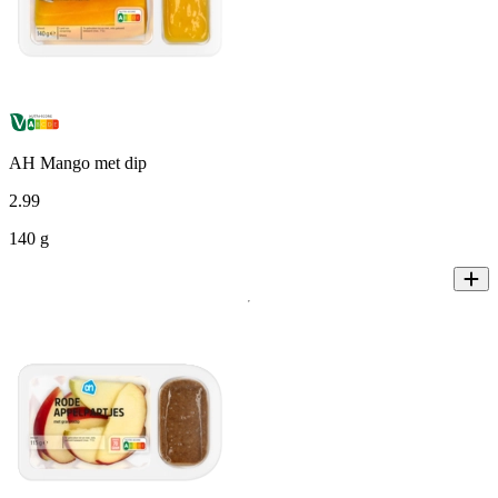
AH Mango met dip
2
.
99
140 g