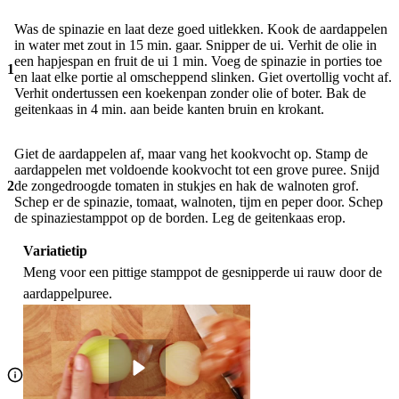
Was de spinazie en laat deze goed uitlekken. Kook de aardappelen
in water met zout in 15 min. gaar. Snipper de ui. Verhit de olie in
een hapjespan en fruit de ui 1 min. Voeg de spinazie in porties toe
1
en laat elke portie al omscheppend slinken. Giet overtollig vocht af.
Verhit ondertussen een koekenpan zonder olie of boter. Bak de
geitenkaas in 4 min. aan beide kanten bruin en krokant.
Giet de aardappelen af, maar vang het kookvocht op. Stamp de
aardappelen met voldoende kookvocht tot een grove puree. Snijd
2
de zongedroogde tomaten in stukjes en hak de walnoten grof.
Schep er de spinazie, tomaat, walnoten, tijm en peper door. Schep
de spinaziestamppot op de borden. Leg de geitenkaas erop.
Variatietip
Meng voor een pittige stamppot de gesnipperde ui rauw door de
aardappelpuree.