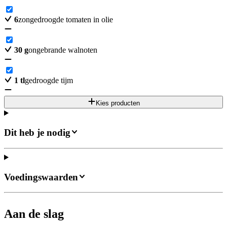
6
zongedroogde tomaten in olie
30
g
ongebrande walnoten
1
tl
gedroogde tijm
Kies producten
Dit heb je nodig
Voedingswaarden
Aan de slag