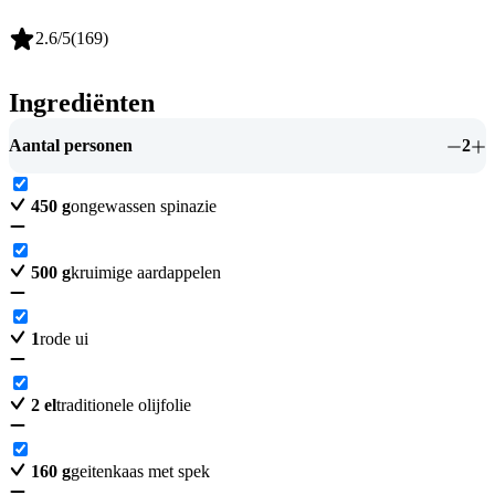
2.6
/5
(
169
)
Ingrediënten
Aantal personen
2
450
g
ongewassen spinazie
500
g
kruimige aardappelen
1
rode ui
2
el
traditionele olijfolie
160
g
geitenkaas met spek