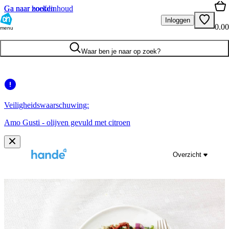
Ga naar hoofdinhoud
Ga naar zoeken
Inloggen
0.00
menu
Waar ben je naar op zoek?
Veiligheidswaarschuwing:
Amo Gusti - olijven gevuld met citroen
Overzicht