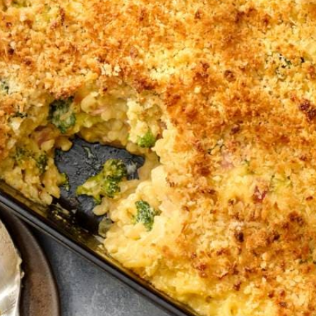
aus. Voeg steeds wat meer kaas toe als de vorige portie gesmolten is.
haal.
or en verdeel over de pasta.
n en krokant is. Haal uit de oven en laat 5 min. afkoelen.
coli.