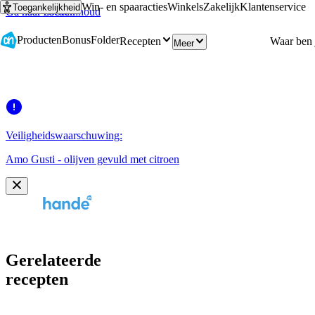
Win- en spaaracties
Winkels
Zakelijk
Klantenservice
Toegankelijkheid
Ga naar hoofdinhoud
Ga naar zoeken
Producten
Bonus
Folder
Recepten
Meer
Veiligheidswaarschuwing:
Amo Gusti - olijven gevuld met citroen
Gerelateerde
recepten