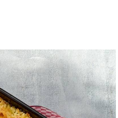
6
anwijzingen op de verpakking in een ruime pan, maar dan 1 minuut
 bak, al roerend, 2 min. mee. Schenk er een klein scheutje van de
toe en breng op smaak met peper en eventueel zout.