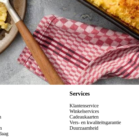
Wat vond je van dit recept?
Kies producten
Services
Klantenservice
Winkelservices
n
Cadeaukaarten
Vers- en kwaliteitsgarantie
n
Duurzaamheid
daag