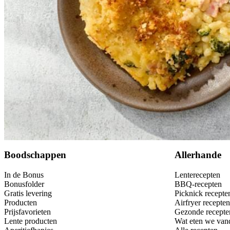
80
g
Parmigiano Reggiano-poeder
75
g
panko
Dit heb je nodig
Bewaar
Boodschappen
Allerhande
In de Bonus
Lenterecepten
Bonusfolder
BBQ-recepten
Gratis levering
Picknick recepte
Producten
Airfryer recepten
Prijsfavorieten
Gezonde recepte
Lente producten
Wat eten we van