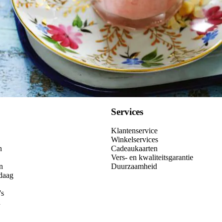
Services
Klantenservice
Winkelservices
n
Cadeaukaarten
Vers- en kwaliteitsgarantie
n
Duurzaamheid
daag
's
n