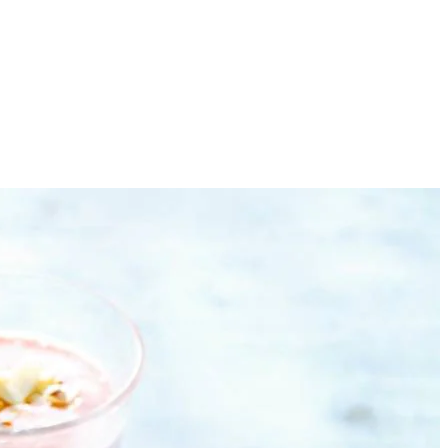
4
afkoelen.