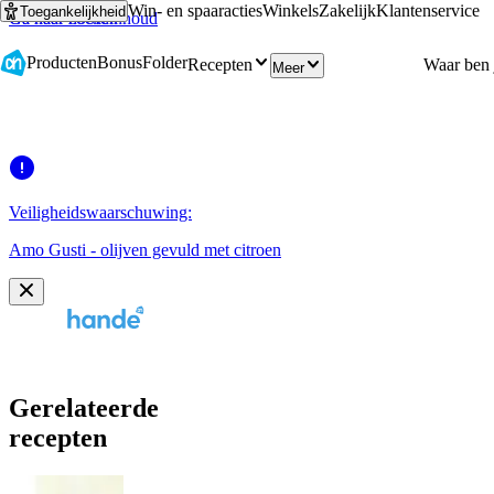
Win- en spaaracties
Winkels
Zakelijk
Klantenservice
Toegankelijkheid
Ga naar hoofdinhoud
Ga naar zoeken
Producten
Bonus
Folder
Recepten
Meer
Veiligheidswaarschuwing:
Amo Gusti - olijven gevuld met citroen
Gerelateerde
recepten