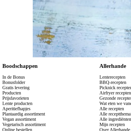
Bewaar
Boodschappen
Allerhande
In de Bonus
Lenterecepten
Bonusfolder
BBQ-recepten
Gratis levering
Picknick recepte
Producten
Airfryer recepten
Prijsfavorieten
Gezonde recepte
Lente producten
Wat eten we van
Aperitiefhapjes
Alle recepten
Plantaardig assortiment
Alle receptthema
Vegan assortiment
Alle ingrediënte
Vegetarisch assortiment
Mijn recepten
Online bestellen
Over Allerhande