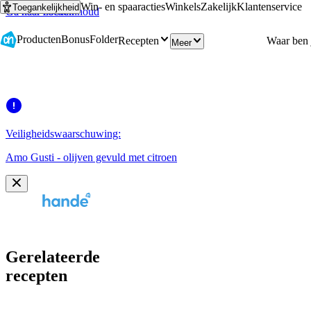
Win- en spaaracties
Winkels
Zakelijk
Klantenservice
Toegankelijkheid
Ga naar hoofdinhoud
Ga naar zoeken
Producten
Bonus
Folder
Recepten
Meer
Veiligheidswaarschuwing:
Amo Gusti - olijven gevuld met citroen
Gerelateerde
recepten