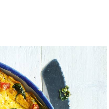
4
 Verhit de helft van de olie in een grote koekenpan. Bak de
groenten en verdeel over de ovenschaal.
e voorverwarmde oven in ca. 30 min. goudbruin en gaar.