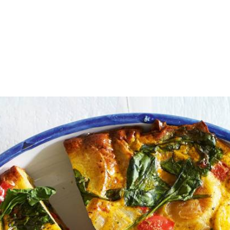
ns
hoofdgerecht
wat eten we vandaag
sten van de paprika en snijd het vruchtvlees in blokjes. Snipper de ui.
est van de olie in dezelfde pan. Bak de paprika en ui 2 min.
et vocht verdampen. Vet de ovenschaal in. Schep de aardappel door de 
trooi met peper en zout. Schenk over de groenten. Bak de tortilla in d