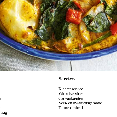
Services
Klantenservice
Winkelservices
n
Cadeaukaarten
Vers- en kwaliteitsgarantie
n
Duurzaamheid
daag