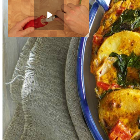
450
g
koelverse aardappelschijfjes
300
g
verse spinazie
Paprika's schoonmaken
4
middelgrote scharreleieren
Instructievideo
-
00:28
min.
200
g
crème fraîche
1
el
Euroma Original spices Jonny Boer Al-Andalus
Dit heb je nodig