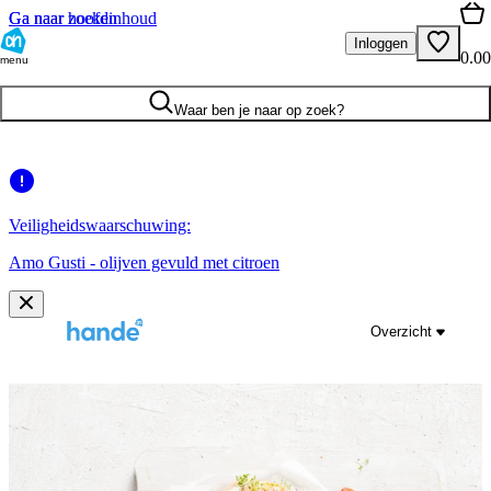
Ga naar hoofdinhoud
Ga naar zoeken
Inloggen
0.00
menu
Waar ben je naar op zoek?
Veiligheidswaarschuwing:
Amo Gusti - olijven gevuld met citroen
Overzicht