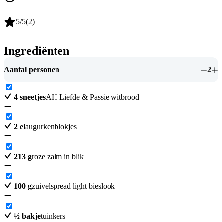
5
/5
(
2
)
Ingrediënten
Aantal personen
2
4
sneetjes
AH Liefde & Passie witbrood
2
el
augurkenblokjes
213
g
roze zalm in blik
100
g
zuivelspread light bieslook
½
bakje
tuinkers