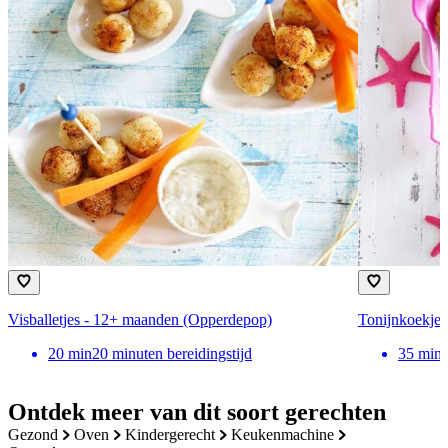
Visballetjes - 12+ maanden (Opperdepop)
Tonijnkoekje
20
min
20 minuten bereidingstijd
35
min
Ontdek meer van dit soort gerechten
gezond
oven
kindergerecht
keukenmachine