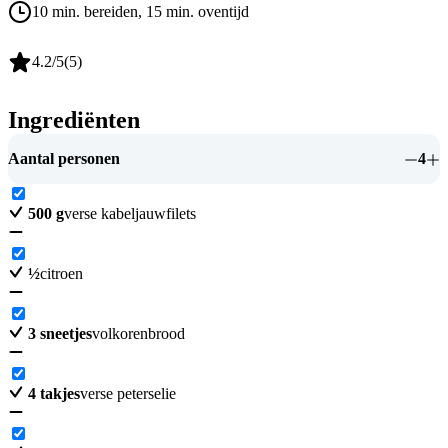
10 min. bereiden
, 15 min. oventijd
4.2
/5
(
5
)
Ingrediënten
Aantal personen
4
500
g
verse kabeljauwfilets
½
citroen
3
sneetjes
volkorenbrood
4
takjes
verse peterselie