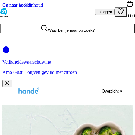
Ga naar hoofdinhoud
Ga naar zoeken
Inloggen
0.00
menu
Waar ben je naar op zoek?
Veiligheidswaarschuwing:
Amo Gusti - olijven gevuld met citroen
Overzicht