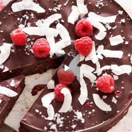
n kokos.
Wat vond je van dit recept?
Kies producten