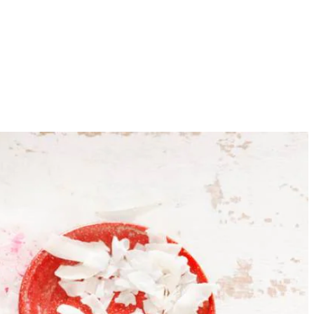
12
e springvorm met bakpapier en verdeel het dadelmengsel over de
en mespunt het merg eruit. Neem de pan van het vuur en roer het
ns 1½ uur in de vriezer. Haal na 30 min. uit de vriezer en bestrooi
n.