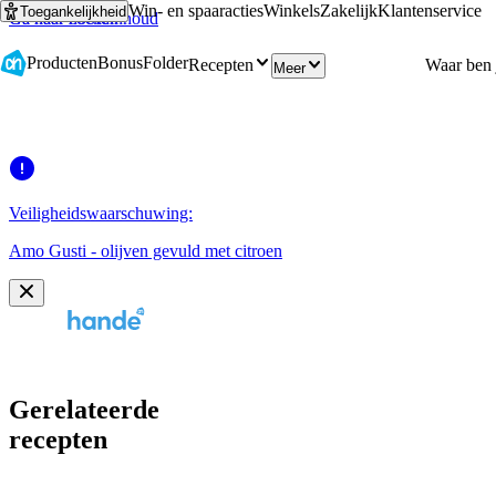
Win- en spaaracties
Winkels
Zakelijk
Klantenservice
Toegankelijkheid
Ga naar hoofdinhoud
Ga naar zoeken
Producten
Bonus
Folder
Recepten
Meer
Veiligheidswaarschuwing:
Amo Gusti - olijven gevuld met citroen
Gerelateerde
recepten