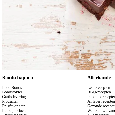
Dit heb je nodig
Bewaar
Boodschappen
Allerhande
In de Bonus
Lenterecepten
Bonusfolder
BBQ-recepten
Gratis levering
Picknick recepte
Producten
Airfryer recepten
Prijsfavorieten
Gezonde recepte
Lente producten
Wat eten we van