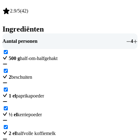
2.9
/5
(
42
)
Ingrediënten
Aantal personen
4
500
g
half-om-halfgehakt
2
beschuiten
1
el
paprikapoeder
½
el
kerriepoeder
2
el
halfvolle koffiemelk