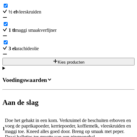
½
el
vleeskruiden
1
tl
maggi smaakverfijner
3
el
arachideolie
Kies producten
Voedingswaarden
Aan de slag
Doe het gehakt in een kom. Verkruimel de beschuiten erboven en
voeg de paprikapoeder, kerriepoeder, koffiemelk, vleeskruiden en
1
maggi toe. Kneed alles goed door. Breng op smaak met peper.
Draai balletjes ter grootte van een pingpongbal.