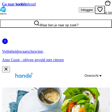
Ga naar hoofdinhoud
Ga naar zoeken
Inloggen
0.00
menu
Waar ben je naar op zoek?
Veiligheidswaarschuwing:
Amo Gusti - olijven gevuld met citroen
Overzicht