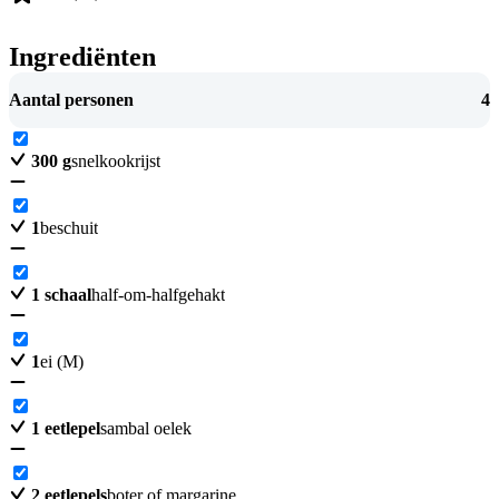
Ingrediënten
Aantal personen
4
300
g
snelkookrijst
1
beschuit
1
schaal
half-om-halfgehakt
1
ei (M)
1
eetlepel
sambal oelek
2
eetlepels
boter of margarine