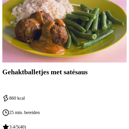
Gehaktballetjes met satésaus
860
kcal
25 min. bereiden
3.4
/5
(
40
)