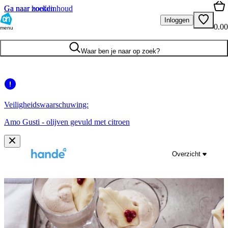
Ga naar hoofdinhoud
Ga naar zoeken
Inloggen
0.00
menu
Waar ben je naar op zoek?
Veiligheidswaarschuwing:
Amo Gusti - olijven gevuld met citroen
Overzicht