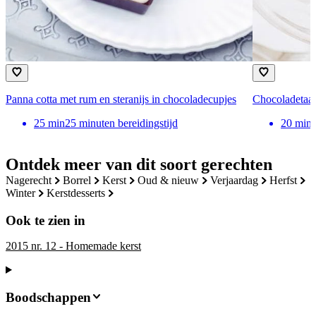
Panna cotta met rum en steranijs in chocoladecupjes
Chocoladetaa
25
min
25 minuten bereidingstijd
20
min
Ontdek meer van dit soort gerechten
nagerecht
borrel
kerst
oud & nieuw
verjaardag
herfst
winter
kerstdesserts
Ook te zien in
2015 nr. 12 - Homemade kerst
Boodschappen