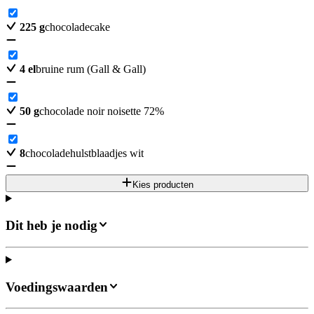
225
g
chocoladecake
4
el
bruine rum (Gall & Gall)
50
g
chocolade noir noisette 72%
8
chocoladehulstblaadjes wit
Kies producten
Dit heb je nodig
Voedingswaarden