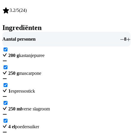
3.2
/5
(
24
)
Ingrediënten
Aantal personen
8
200
g
kastanjepuree
250
g
mascarpone
1
espressostick
250
ml
verse slagroom
4
el
poedersuiker