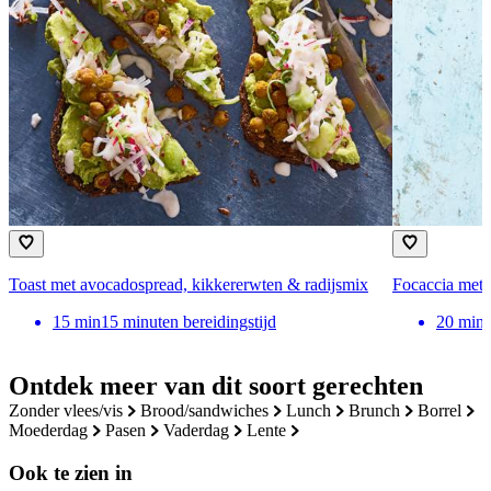
Toast met avocadospread, kikkererwten & radijsmix
Focaccia met 
15
min
15 minuten bereidingstijd
20
min
Ontdek meer van dit soort gerechten
zonder vlees/vis
brood/sandwiches
lunch
brunch
borrel
moederdag
pasen
vaderdag
lente
Ook te zien in