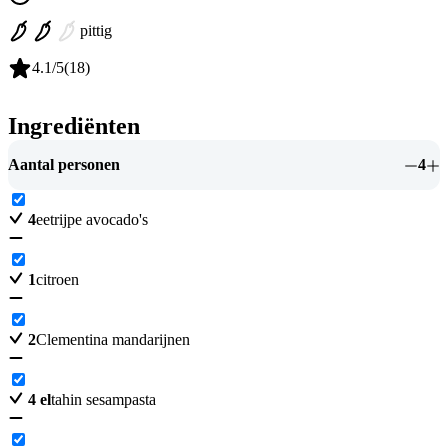
pittig
4.1
/5
(
18
)
Ingrediënten
Aantal personen
4
4
eetrijpe avocado's
1
citroen
2
Clementina mandarijnen
4
el
tahin sesampasta