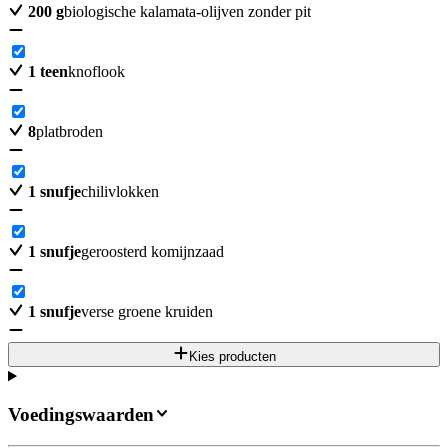
200
g
biologische kalamata-olijven zonder pit
1
teen
knoflook
8
platbroden
1
snufje
chilivlokken
1
snufje
geroosterd komijnzaad
1
snufje
verse groene kruiden
Kies producten
Voedingswaarden