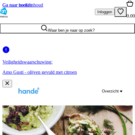
Ga naar hoofdinhoud
Ga naar zoeken
Inloggen
0.00
menu
Waar ben je naar op zoek?
Veiligheidswaarschuwing:
Amo Gusti - olijven gevuld met citroen
Overzicht