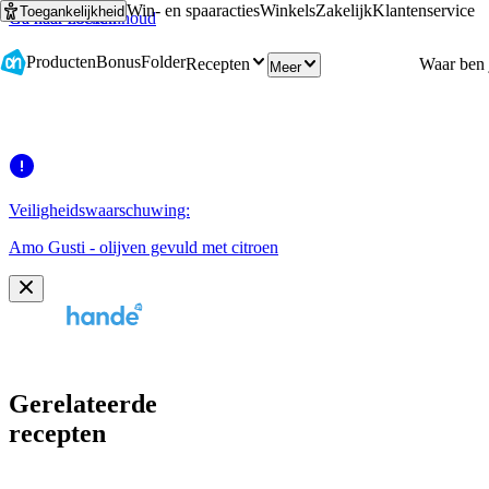
Win- en spaaracties
Winkels
Zakelijk
Klantenservice
Toegankelijkheid
Ga naar hoofdinhoud
Ga naar zoeken
Producten
Bonus
Folder
Recepten
Meer
Veiligheidswaarschuwing:
Amo Gusti - olijven gevuld met citroen
Gerelateerde
recepten