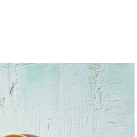
2
en meng tot een glad beslag.
e als het beslag helemaal gestold is. Bak zo ook de andere wrap.
mkommerplakjes, peen julienne en kiemgroenten. Rol de wrap op en