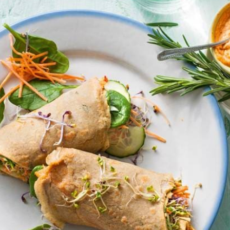
fgedekt in de koelkast. Beleg de wraps de volgende ochtend en neem l
Wat vond je van dit recept?