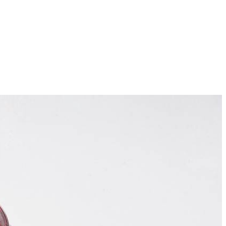
6
 en voeg de suiker, steranijs, kaneelstokjes en sinaasappelpartjes toe.
ppelpartjes over de mokken.