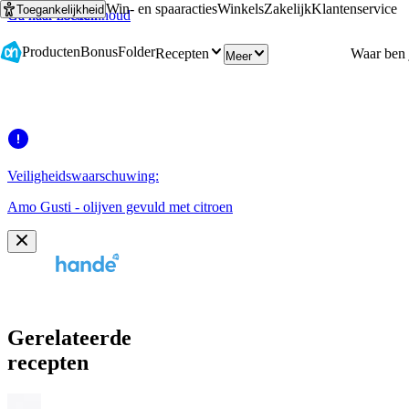
Win- en spaaracties
Winkels
Zakelijk
Klantenservice
Toegankelijkheid
Ga naar hoofdinhoud
Ga naar zoeken
Producten
Bonus
Folder
Recepten
Meer
Veiligheidswaarschuwing:
Amo Gusti - olijven gevuld met citroen
Gerelateerde
recepten