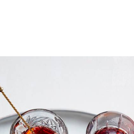
sappel vervolgens in partjes. Schenk de rode wijn en gin in een steelpan
koken. Schenk de glühgin in mokken. Verdeel de specerijen en sinaasa
Wat vond je van dit recept?