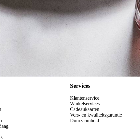
Services
Klantenservice
Winkelservices
n
Cadeaukaarten
Vers- en kwaliteitsgarantie
n
Duurzaamheid
daag
's