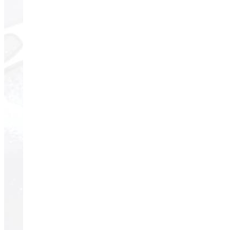
Glögg (Scand
35
min