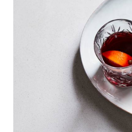
200
ml
gin (Gall & Gall)
4
el
rietsuiker
8
steranijsjes
2
kaneelstokjes