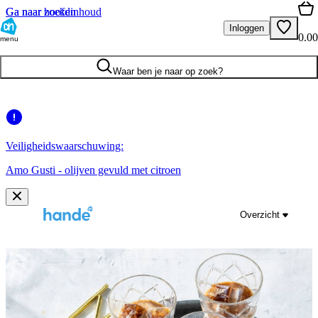
Ga naar hoofdinhoud
Ga naar zoeken
Inloggen
0.00
menu
Waar ben je naar op zoek?
Veiligheidswaarschuwing:
Amo Gusti - olijven gevuld met citroen
Overzicht