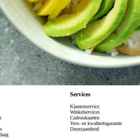
Kies producten
Services
Klantenservice
Winkelservices
n
Cadeaukaarten
Vers- en kwaliteitsgarantie
n
Duurzaamheid
daag