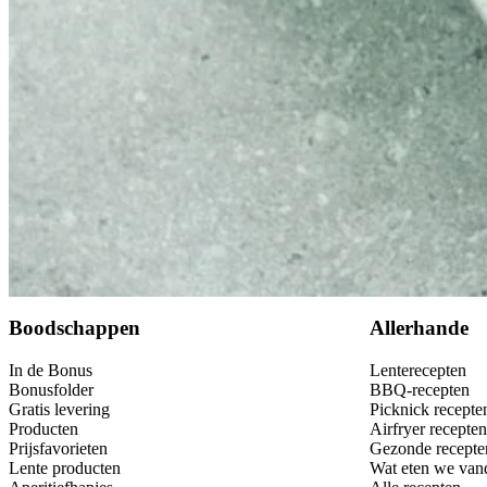
Bewaar
Boodschappen
Allerhande
In de Bonus
Lenterecepten
Bonusfolder
BBQ-recepten
Gratis levering
Picknick recepte
Producten
Airfryer recepten
Prijsfavorieten
Gezonde recepte
Lente producten
Wat eten we van