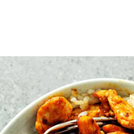
 rijstazijn door de warme rijst. Laat de rijst 1 uur afkoelen op een gro
ekenpan met anti-aanbaklaag en bak de kip op hoog vuur in 5 min. gaar.
kjes. Snijd de avocado’s overlangs doormidden en verwijder de pit. Schep 
damame erover. Leg de sushigember in het midden.