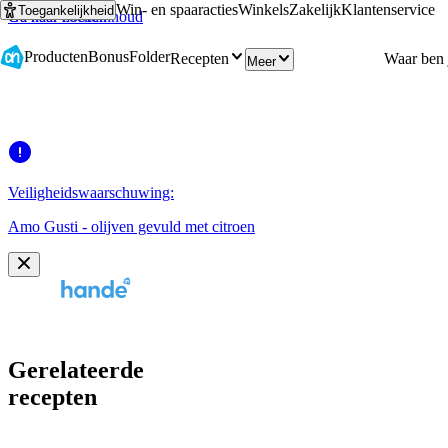
Win- en spaaracties
Winkels
Zakelijk
Klantenservice
Toegankelijkheid
Ga naar hoofdinhoud
Ga naar zoeken
Producten
Bonus
Folder
Recepten
Meer
Veiligheidswaarschuwing:
Amo Gusti - olijven gevuld met citroen
Gerelateerde
recepten