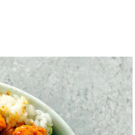
4
te platte schaal.
 Haal van het vuur. Meng ondertussen de rest van de rijstazijn door
het vruchtvlees uit de schil en snijd in de breedte in plakjes. Verdeel