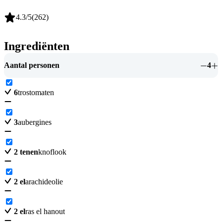
4.3
/5
(
262
)
Ingrediënten
Aantal personen
4
6
trostomaten
3
aubergines
2
tenen
knoflook
2
el
arachideolie
2
el
ras el hanout