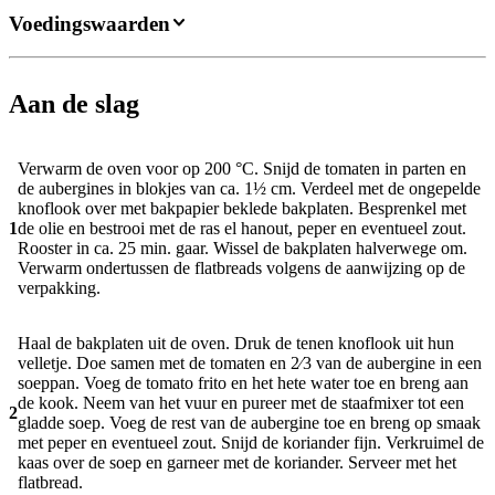
Voedingswaarden
Aan de slag
Verwarm de oven voor op 200 °C. Snijd de tomaten in parten en
de aubergines in blokjes van ca. 1½ cm. Verdeel met de ongepelde
knoflook over met bakpapier beklede bakplaten. Besprenkel met
1
de olie en bestrooi met de ras el hanout, peper en eventueel zout.
Rooster in ca. 25 min. gaar. Wissel de bakplaten halverwege om.
Verwarm ondertussen de flatbreads volgens de aanwijzing op de
verpakking.
Haal de bakplaten uit de oven. Druk de tenen knoflook uit hun
velletje. Doe samen met de tomaten en 2⁄3 van de aubergine in een
soeppan. Voeg de tomato frito en het hete water toe en breng aan
de kook. Neem van het vuur en pureer met de staafmixer tot een
2
gladde soep. Voeg de rest van de aubergine toe en breng op smaak
met peper en eventueel zout. Snijd de koriander fijn. Verkruimel de
kaas over de soep en garneer met de koriander. Serveer met het
flatbread.