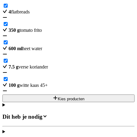
4
flatbreads
350
g
tomato frito
600
ml
heet water
7.5
g
verse koriander
100
g
witte kaas 45+
Kies producten
Dit heb je nodig