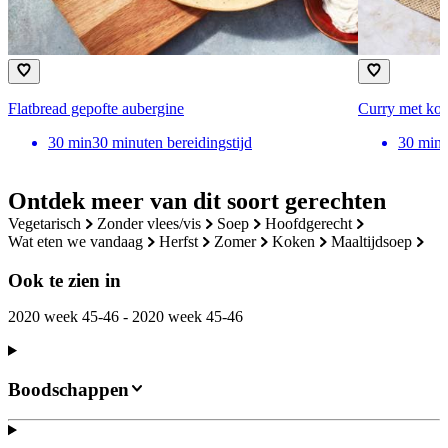
Flatbread gepofte aubergine
Curry met kok
30
min
30 minuten bereidingstijd
30
min
Ontdek meer van dit soort gerechten
vegetarisch
zonder vlees/vis
soep
hoofdgerecht
wat eten we vandaag
herfst
zomer
koken
maaltijdsoep
Ook te zien in
2020 week 45-46 - 2020 week 45-46
Boodschappen