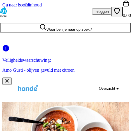
Ga naar hoofdinhoud
Ga naar zoeken
Inloggen
0.00
menu
Waar ben je naar op zoek?
Veiligheidswaarschuwing:
Amo Gusti - olijven gevuld met citroen
Overzicht