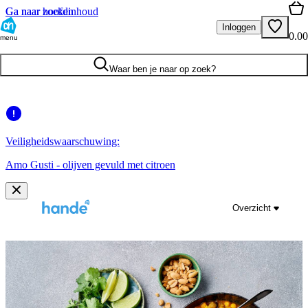
Ga naar hoofdinhoud
Ga naar zoeken
Inloggen
0.00
menu
Waar ben je naar op zoek?
Veiligheidswaarschuwing:
Amo Gusti - olijven gevuld met citroen
Overzicht