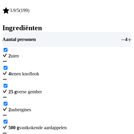
3.9
/5
(
199
)
Ingrediënten
Aantal personen
4
2
uien
4
tenen knoflook
25
g
verse gember
2
aubergines
500
g
vastkokende aardappelen