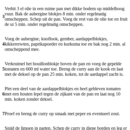
Verhit 3 el olie in een ruime pan met dikke bodem op middelhoog
vuur. Bak de aubergine blokjes 8 min. onder regelmatig
3
omscheppen. Schep uit de pan. Voeg de rest van de olie toe en fruit
de ui 5 min. onder regelmatig omscheppen.
Voeg de aubergine, knoflook, gember, aardappelblokjes,
4
kikkererwten, paprikapoeder en kurkuma toe en bak nog 2 min. al
omscheppend mee.
Verkruimel het bouillonblokje boven de pan en voeg de gepelde
5
tomaten en 600 ml water toe. Breng de curry aan de kook en laat
met de deksel op de pan 25 min. koken, tot de aardappel zacht is.
Plet een deel van de aardappelblokjes en heel gebleven tomaten
6
met een houten lepel tegen de zijkant van de pan en laat nog 10
min. koken zonder deksel.
7
Proef en breng de curry op smaak met peper en eventueel zout.
Snijd de limoen in parten. Schep de curry in diepe borden en leg er