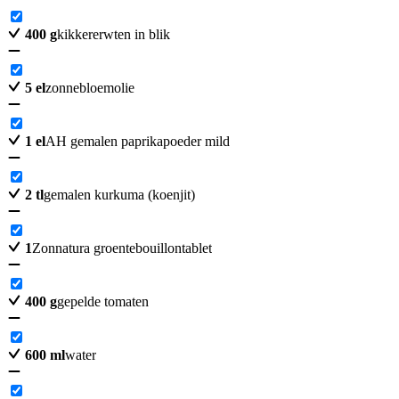
400
g
kikkererwten in blik
5
el
zonnebloemolie
1
el
AH gemalen paprikapoeder mild
2
tl
gemalen kurkuma (koenjit)
1
Zonnatura groentebouillontablet
400
g
gepelde tomaten
600
ml
water