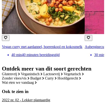
Vegan curry met aardappel, boerenkool en kokosmelk
Auberginecurr
40
min
40 minuten bereidingstijd
30
min
Ontdek meer van dit soort gerechten
glutenvrij
veganistisch
lactosevrij
vegetarisch
zonder vlees/vis
budget
curry
hoofdgerecht
wat eten we vandaag
Ook te zien in
2022 nr. 02 - Lekker plantaardig