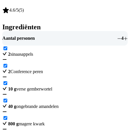
4.6
/5
(
5
)
Ingrediënten
Aantal personen
4
2
sinaasappels
2
Conference peren
10
g
verse gemberwortel
40
g
ongebrande amandelen
800
g
magere kwark