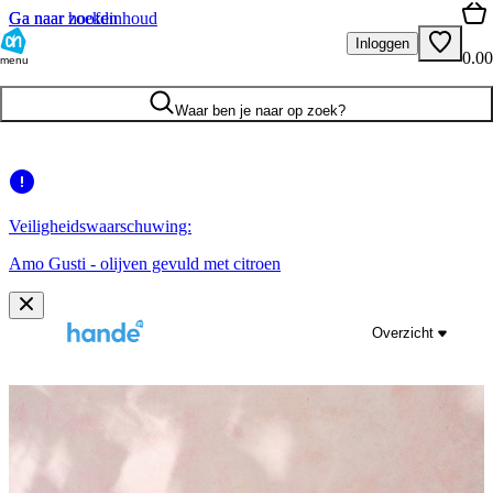
Ga naar hoofdinhoud
Ga naar zoeken
Inloggen
0.00
menu
Waar ben je naar op zoek?
Veiligheidswaarschuwing:
Amo Gusti - olijven gevuld met citroen
Overzicht