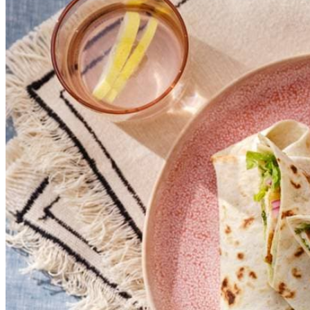
Snijd ondertussen de avocado’s in de lengte doormidden. Verwijder d
4
eventueel zout.
4
el
milde olijfolie
5
Halveer de kropjes babyromainesla in de lengte en snijd in reepjes
½
tl
venkelzaad
Verdeel de avocado, gebakken courgette en rode ui, halloumi, babyrom
6
personen) van de uien. Vouw de onderkant van de wraps naar boven e
2
tl
gemalen komijn
450
g
halloumi kaas
2
avocado's
2
kropjes
babyromaine
6
tortillawraps