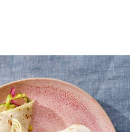
4
e in de lengte doormidden en snijd beide helften in plakken van ca.
n. de courgette en de komijn toe en bak mee. Haal de pan van het
 in 6-7 min. knapperig aan beide kanten.