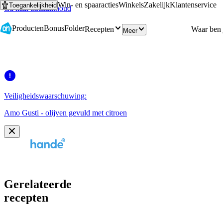
Win- en spaaracties
Winkels
Zakelijk
Klantenservice
Toegankelijkheid
Ga naar hoofdinhoud
Ga naar zoeken
Producten
Bonus
Folder
Recepten
Meer
Veiligheidswaarschuwing:
Amo Gusti - olijven gevuld met citroen
Gerelateerde
recepten