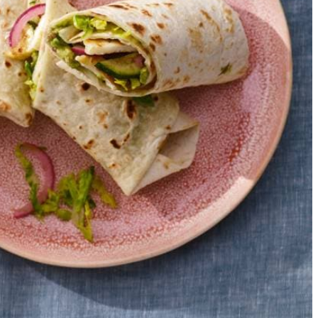
chtvlees met een vork fijn in een kom en breng op smaak met peper en
erkant een stukje vrij. Besprenkel de wraps met 2 el citroensap (per 4
n en serveer.