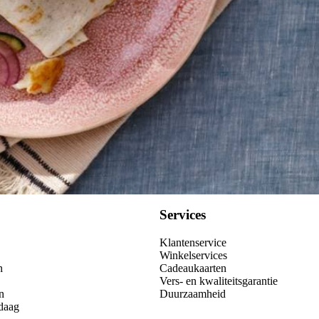
Kies producten
Services
Klantenservice
Winkelservices
n
Cadeaukaarten
Vers- en kwaliteitsgarantie
n
Duurzaamheid
daag