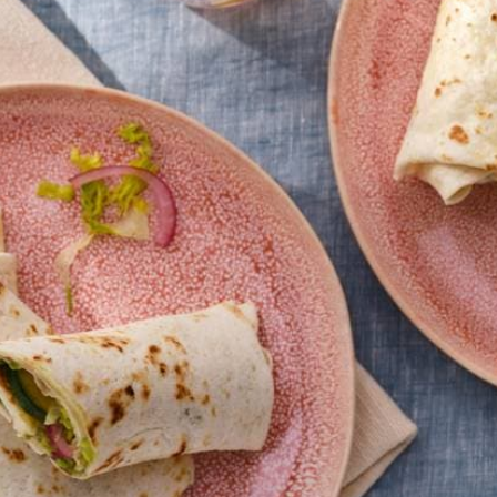
e pit en schep het vruchtvlees met een lepel uit de schil. Prak het vru
. Verwarm de wraps volgens de aanwijzingen op de verpakking.
aine en ingelegde ui over het midden van de tortilla’s, laat aan de ond
n dan de zijkanten naar binnen, rol de wraps verder op. Halveer schui
Wat vond je van dit recept?