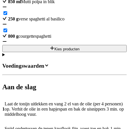
850
ml
Mutti polpa in blik
250
g
verse spaghetti al basilico
800
g
courgettespaghetti
Kies producten
Voedingswaarden
Aan de slag
Laat de tonijn uitlekken en vang 2 el van de olie (per 4 personen)
1
op. Verhit de olie in een hapjespan en bak de uisnippers 3 min. op
middelhoog vuur.
Snijd ondertussen de tenen knoflook fijn, voeg toe en bak 1 min.