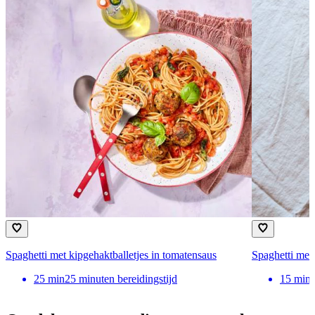
Spaghetti met kipgehaktballetjes in tomatensaus
Spaghetti met
25
min
25 minuten bereidingstijd
15
min