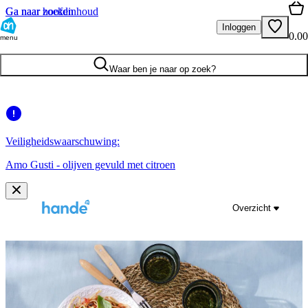
Ga naar hoofdinhoud
Ga naar zoeken
Inloggen
0.00
menu
Waar ben je naar op zoek?
Veiligheidswaarschuwing:
Amo Gusti - olijven gevuld met citroen
Overzicht