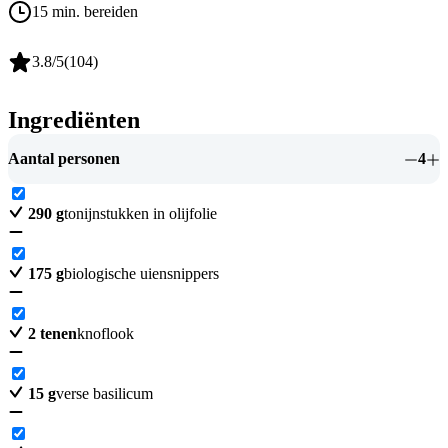
15 min. bereiden
3.8
/5
(
104
)
Ingrediënten
Aantal personen
4
290
g
tonijnstukken in olijfolie
175
g
biologische uiensnippers
2
tenen
knoflook
15
g
verse basilicum