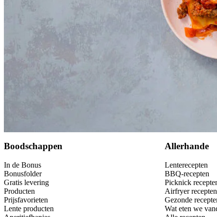
20
g
Grana Padano
Dit heb je nodig
Bewaar
Boodschappen
Allerhande
In de Bonus
Lenterecepten
Bonusfolder
BBQ-recepten
Gratis levering
Picknick recepte
Producten
Airfryer recepten
Prijsfavorieten
Gezonde recepte
Lente producten
Wat eten we van