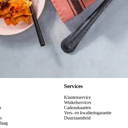
Kies producten
Services
Klantenservice
Winkelservices
n
Cadeaukaarten
Vers- en kwaliteitsgarantie
n
Duurzaamheid
daag