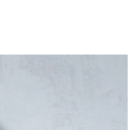
4
emarijn uit de Italiaanse kruidenmix. Pluk de blaadjes van de takjes
r en eventueel zout.