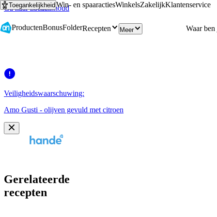
Win- en spaaracties
Winkels
Zakelijk
Klantenservice
Toegankelijkheid
Ga naar hoofdinhoud
Ga naar zoeken
Producten
Bonus
Folder
Recepten
Meer
Veiligheidswaarschuwing:
Amo Gusti - olijven gevuld met citroen
Gerelateerde
recepten