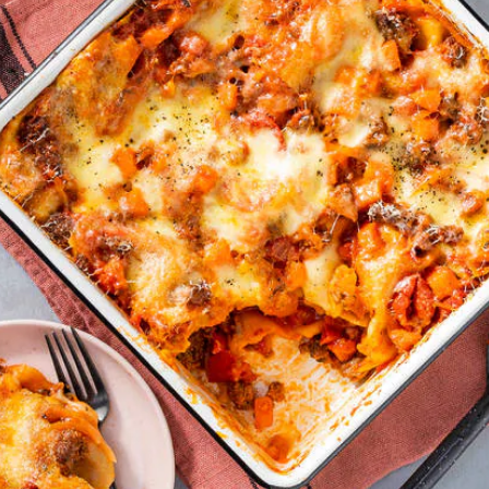
t de rest van de olie. Scheur de mozzarella in stukjes.
l ⅓ van de lasagnevellen erover. Herhaal 2 keer en bedek het bovenste
dden van de oven. Dek eventueel af met aluminiumfolie als de lasagne t
Wat vond je van dit recept?