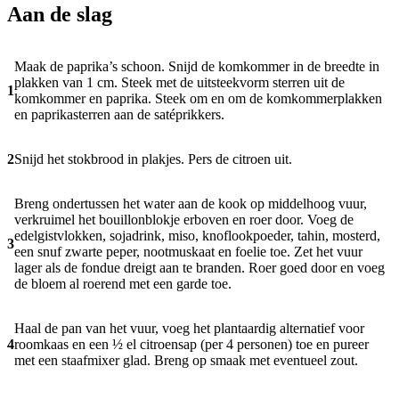
Aan de slag
Maak de paprika’s schoon. Snijd de komkommer in de breedte in
plakken van 1 cm. Steek met de uitsteekvorm sterren uit de
1
komkommer en paprika. Steek om en om de komkommerplakken
en paprikasterren aan de satéprikkers.
2
Snijd het stokbrood in plakjes. Pers de citroen uit.
Breng ondertussen het water aan de kook op middelhoog vuur,
verkruimel het bouillonblokje erboven en roer door. Voeg de
edelgistvlokken, sojadrink, miso, knoflookpoeder, tahin, mosterd,
3
een snuf zwarte peper, nootmuskaat en foelie toe. Zet het vuur
lager als de fondue dreigt aan te branden. Roer goed door en voeg
de bloem al roerend met een garde toe.
Haal de pan van het vuur, voeg het plantaardig alternatief voor
4
roomkaas en een ½ el citroensap (per 4 personen) toe en pureer
met een staafmixer glad. Breng op smaak met eventueel zout.