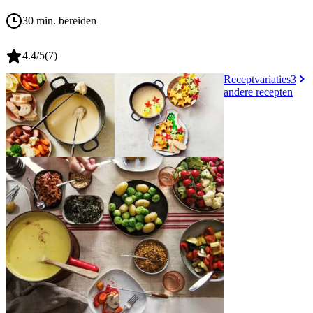
30 min. bereiden
4.4
/5
(
7
)
Receptvariaties
3
andere recepten