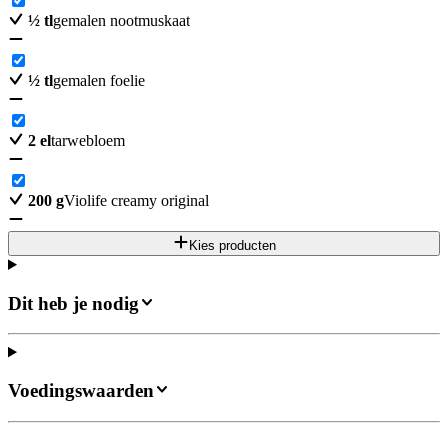
½
tl
gemalen nootmuskaat
½
tl
gemalen foelie
2
el
tarwebloem
200
g
Violife creamy original
Kies producten
Dit heb je nodig
Voedingswaarden