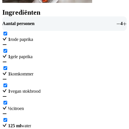
Ingrediënten
Aantal personen
4
1
rode paprika
1
gele paprika
1
komkommer
1
vegan stokbrood
½
citroen
125
ml
water