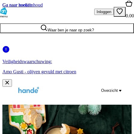
Ga naar hoofdinhoud
Ga naar zoeken
Inloggen
0.00
menu
Waar ben je naar op zoek?
Veiligheidswaarschuwing:
Amo Gusti - olijven gevuld met citroen
Overzicht