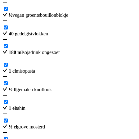
½
vegan groentebouillonblokje
40
g
edelgistvlokken
180
ml
sojadrink ongezoet
1
el
misopasta
½
tl
gemalen knoflook
1
el
tahin
½
el
grove mosterd