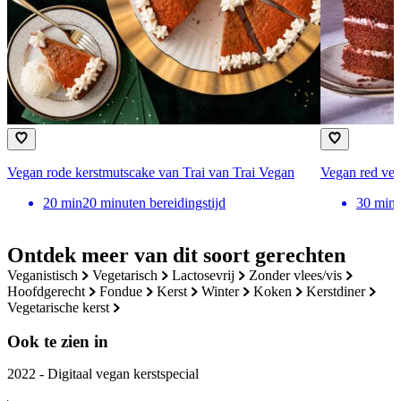
Vegan rode kerstmutscake van Trai van Trai Vegan
Vegan red vel
20
min
20 minuten bereidingstijd
30
min
Ontdek meer van dit soort gerechten
veganistisch
vegetarisch
lactosevrij
zonder vlees/vis
hoofdgerecht
fondue
kerst
winter
koken
kerstdiner
vegetarische kerst
Ook te zien in
2022 - Digitaal vegan kerstspecial