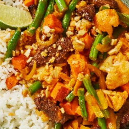
 10 min. garen op laag vuur. Halveer ondertussen de limoen en gebruik h
hoog vuur.
.
Kies producten
e tofureepjes.
Wat vond je van dit recept?