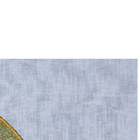
2
delhoog vuur.