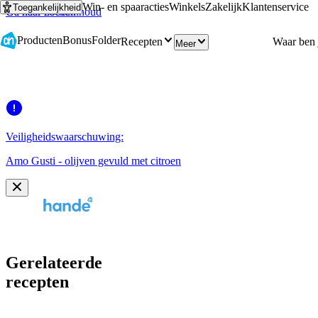
Win- en spaaracties
Winkels
Zakelijk
Klantenservice
Toegankelijkheid
Ga naar hoofdinhoud
Ga naar zoeken
Producten
Bonus
Folder
Recepten
Meer
Veiligheidswaarschuwing:
Amo Gusti - olijven gevuld met citroen
Gerelateerde
recepten