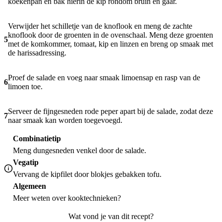
koekenpan en bak hierin de kip rondom bruin en gaar.
Verwijder het schilletje van de knoflook en meng de zachte
knoflook door de groenten in de ovenschaal. Meng deze groenten
5
met de komkommer, tomaat, kip en linzen en breng op smaak met
de harissadressing.
Proef de salade en voeg naar smaak limoensap en rasp van de
6
limoen toe.
Serveer de fijngesneden rode peper apart bij de salade, zodat deze
7
naar smaak kan worden toegevoegd.
Combinatietip
Meng dungesneden venkel door de salade.
Vegatip
Vervang de kipfilet door blokjes gebakken tofu.
Algemeen
Meer weten over
kooktechnieken
?
Wat vond je van dit recept?