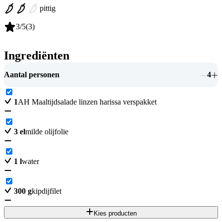
pittig
3
/5
(
3
)
Ingrediënten
Aantal personen
4
1
AH Maaltijdsalade linzen harissa verspakket
3
el
milde olijfolie
1
l
water
300
g
kipdijfilet
Kies producten