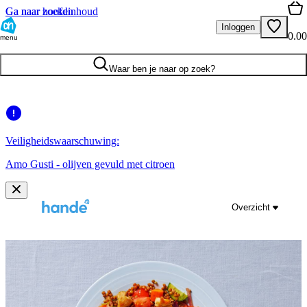
Ga naar hoofdinhoud
Ga naar zoeken
Inloggen
0.00
menu
Waar ben je naar op zoek?
Veiligheidswaarschuwing:
Amo Gusti - olijven gevuld met citroen
Overzicht