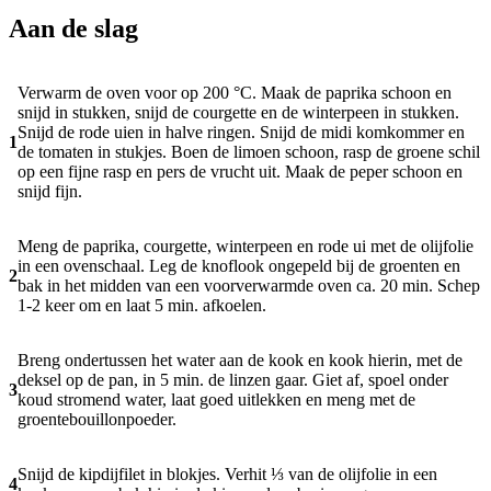
Aan de slag
Verwarm de oven voor op 200 °C. Maak de paprika schoon en
snijd in stukken, snijd de courgette en de winterpeen in stukken.
Snijd de rode uien in halve ringen. Snijd de midi komkommer en
1
de tomaten in stukjes. Boen de limoen schoon, rasp de groene schil
op een fijne rasp en pers de vrucht uit. Maak de peper schoon en
snijd fijn.
Meng de paprika, courgette, winterpeen en rode ui met de olijfolie
in een ovenschaal. Leg de knoflook ongepeld bij de groenten en
2
bak in het midden van een voorverwarmde oven ca. 20 min. Schep
1-2 keer om en laat 5 min. afkoelen.
Breng ondertussen het water aan de kook en kook hierin, met de
deksel op de pan, in 5 min. de linzen gaar. Giet af, spoel onder
3
koud stromend water, laat goed uitlekken en meng met de
groentebouillonpoeder.
Snijd de kipdijfilet in blokjes. Verhit ⅓ van de olijfolie in een
4