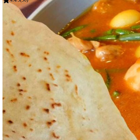
Algemeen
Dit recept is ontwikkeld door Faja Lobi. Allerhande is 
2
tenen
knoflook
Algemeen
Meer weten over
kooktechnieken
?
400
g
kipdijfilet
360
ml
Faja Lobi Roti masala speciaal in pot
1
tl
trassie trafasie
200
g
voorgekookte krieltjes
150
g
verse sperziebonen
150
ml
water