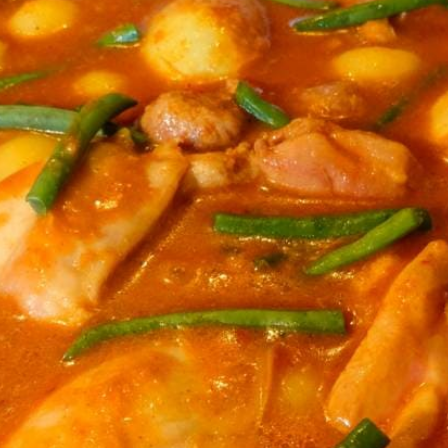
niet verantwoordelijk voor de juistheid van receptuur en/of voedingswaa
Wat vond je van dit recept?