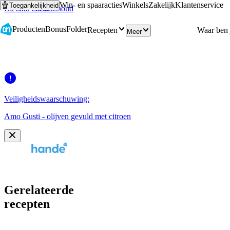
Win- en spaaracties
Winkels
Zakelijk
Klantenservice
Toegankelijkheid
Ga naar hoofdinhoud
Ga naar zoeken
Producten
Bonus
Folder
Recepten
Meer
Veiligheidswaarschuwing:
Amo Gusti - olijven gevuld met citroen
Gerelateerde
recepten