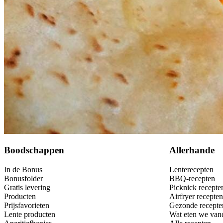
200
g
Faja Lobi Surinaamse sandhia's roti's
Faja Lobi
Bewaar
Boodschappen
Allerhande
In de Bonus
Lenterecepten
Bonusfolder
BBQ-recepten
Gratis levering
Picknick recepte
Producten
Airfryer recepten
Prijsfavorieten
Gezonde recepte
Lente producten
Wat eten we van