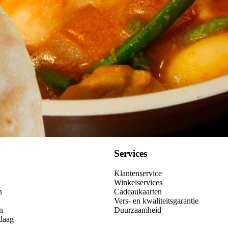
Kies producten
Services
Klantenservice
Winkelservices
n
Cadeaukaarten
Vers- en kwaliteitsgarantie
n
Duurzaamheid
daag