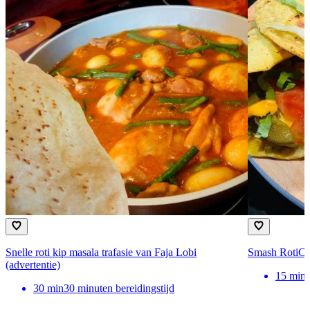
Snelle roti kip masala trafasie van Faja Lobi
Smash RotiCho
(advertentie)
15
min
30
min
30 minuten bereidingstijd