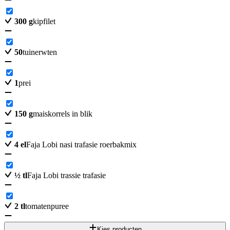
300
g
kipfilet
50
tuinerwten
1
prei
150
g
maiskorrels in blik
4
el
Faja Lobi nasi trafasie roerbakmix
½
tl
Faja Lobi trassie trafasie
2
tl
tomatenpuree
Kies producten