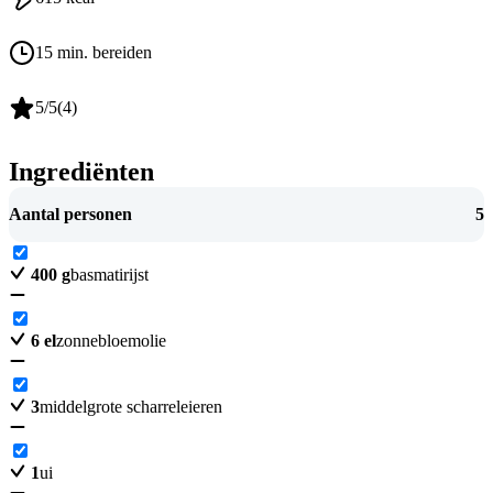
15 min. bereiden
5
/5
(
4
)
Ingrediënten
Aantal personen
5
400
g
basmatirijst
6
el
zonnebloemolie
3
middelgrote scharreleieren
1
ui