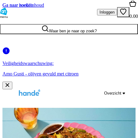
Ga naar hoofdinhoud
Ga naar zoeken
Inloggen
0.00
menu
Waar ben je naar op zoek?
Veiligheidswaarschuwing:
Amo Gusti - olijven gevuld met citroen
Overzicht