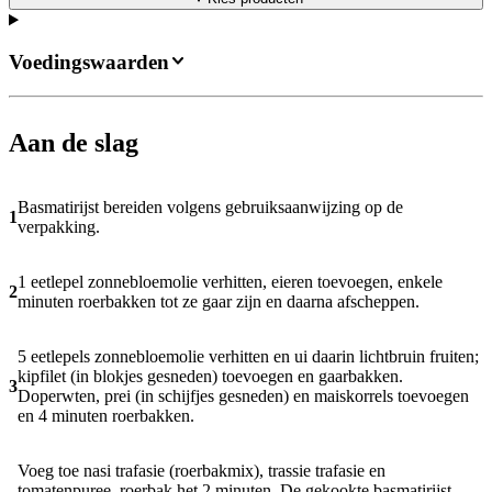
Voedingswaarden
Aan de slag
Basmatirijst bereiden volgens gebruiksaanwijzing op de
1
verpakking.
1 eetlepel zonnebloemolie verhitten, eieren toevoegen, enkele
2
minuten roerbakken tot ze gaar zijn en daarna afscheppen.
5 eetlepels zonnebloemolie verhitten en ui daarin lichtbruin fruiten;
kipfilet (in blokjes gesneden) toevoegen en gaarbakken.
3
Doperwten, prei (in schijfjes gesneden) en maiskorrels toevoegen
en 4 minuten roerbakken.
Voeg toe nasi trafasie (roerbakmix), trassie trafasie en
tomatenpuree, roerbak het 2 minuten. De gekookte basmatirijst