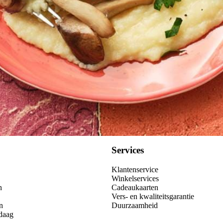
Kies producten
Services
Klantenservice
Winkelservices
n
Cadeaukaarten
Vers- en kwaliteitsgarantie
n
Duurzaamheid
daag