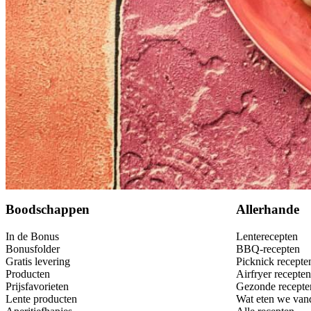
50
g
ongezouten roomboter
100
g
Italiaanse gorgonzola 55+
Bewaar
Boodschappen
Allerhande
In de Bonus
Lenterecepten
Bonusfolder
BBQ-recepten
Gratis levering
Picknick recepte
Producten
Airfryer recepten
Prijsfavorieten
Gezonde recepte
Lente producten
Wat eten we van