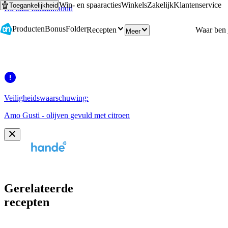
Win- en spaaracties
Winkels
Zakelijk
Klantenservice
Toegankelijkheid
Ga naar hoofdinhoud
Ga naar zoeken
Producten
Bonus
Folder
Recepten
Meer
Veiligheidswaarschuwing:
Amo Gusti - olijven gevuld met citroen
Gerelateerde
recepten