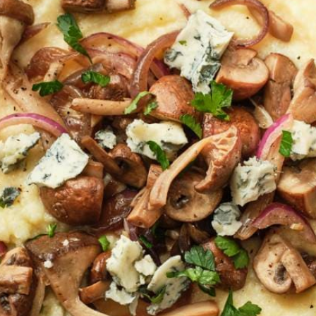
 de taleggio in blokjes en schep de helft door de polenta.
Wat vond je van dit recept?