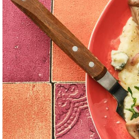
Variatietip
Lekker met taleggio-kaas in plaats van gorgonzola. Snijd
Achtergrondinfo
Meer weten over
kooktechnieken
?
2
tenen
knoflook
2
el
milde olijfolie
800
ml
water
150
g
polenta
1
tl
zout
75
g
Parmezaanse kaas
7.5
g
verse platte peterselie