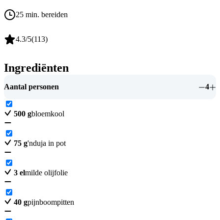
25 min. bereiden
4.3
/5
(
113
)
Ingrediënten
Aantal personen
4
500
g
bloemkool
75
g
'nduja in pot
3
el
milde olijfolie
40
g
pijnboompitten