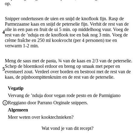
op.
Snipper ondertussen de uien en snijd de knoflook fijn. Rasp de
Parmezaanse kaas en snijd de peterselie fijn. Verhit de rest van de
olie in een pan en fruit de ui 5 min. op middelhoog vuur. Voeg de
4
rest van de ’nduja en de knoflook toe en bak nog 3 min. Voeg de
crème fraîche en 250 ml kookvocht (per 4 personen) toe en
verwarm 1-2 min.
Meng de saus met de pasta, ¾ van de kaas en 2/3 van de peterselie.
Schep de bloemkool erdoor en breng op smaak met peper en
5
eventueel zout. Verdeel over borden en bestrooi met de rest van de
kaas, de pijnboompittenkruim en de rest van de peterselie.
Vegatip
Vervang de ’nduja door vegan rode pesto en de Parmigiano
Reggiano door Parrano Orginale snippers.
Algemeen
Meer weten over
kooktechnieken
?
Wat vond je van dit recept?