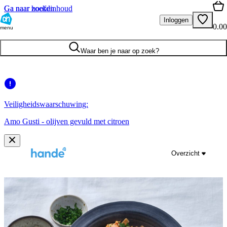
Ga naar hoofdinhoud
Ga naar zoeken
Inloggen
0.00
menu
Waar ben je naar op zoek?
Veiligheidswaarschuwing:
Amo Gusti - olijven gevuld met citroen
Overzicht