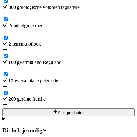
300
g
biologische volkoren tagliatelle
2
middelgrote uien
2
tenen
knoflook
100
g
Parmigiano Reggiano
15
g
verse platte peterselie
200
g
crème fraîche
Kies producten
Dit heb je nodig