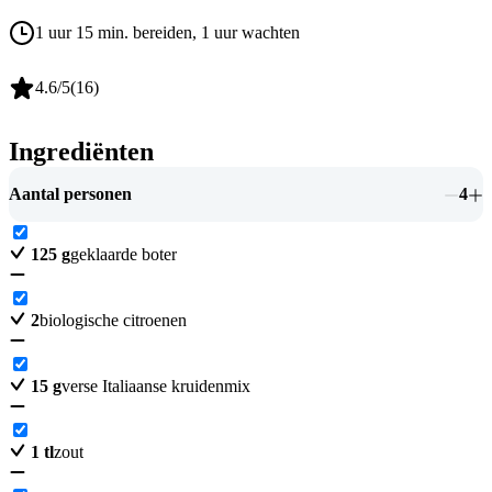
1 uur 15 min. bereiden
, 1 uur wachten
4.6
/5
(
16
)
Ingrediënten
Aantal personen
4
125
g
geklaarde boter
2
biologische citroenen
15
g
verse Italiaanse kruidenmix
1
tl
zout