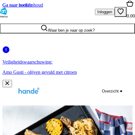
Ga naar hoofdinhoud
Ga naar zoeken
Inloggen
0.00
menu
Waar ben je naar op zoek?
Veiligheidswaarschuwing:
Amo Gusti - olijven gevuld met citroen
Overzicht