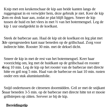
Knip met een keukenschaar de kip aan beide kanten langs de
ruggengraat in en verwijder hem, deze gebruik je niet. Keer de kip
2
om en druk haar aan, zodat ze plat blijft liggen. Smeer de kip
tussen de huid en het vlees in met ⅔ van het botermengsel. Leg de
kip 1 uur onafgedekt in de koelkast.
Steek de barbecue aan. Haal de kip uit de koelkast en leg plat met
3
de opengesneden kant naar beneden op de grillschaal. Zorg voor
indirecte hitte. Rooster 30 min. met de deksel dicht.
Smeer de kip in met de rest van het botermengsel. Keer haar
voorzichtig om, leg met de huidkant op de grillschaal en rooster
4
nog 10 min. Leg de kip op het rooster van de barbecue met directe
hitte en gril nog 5 min. Haal van de barbecue en laat 10 min. rusten
onder een stuk aluminiumfolie.
Snijd ondertussen de citroenen doormidden. Gril ze met de snijkant
5
naar beneden 3-5 min. op de barbecue met directe hitte tot er mooie
grillstrepen op zitten. Serveer ze bij de kip.
Bereidingstip