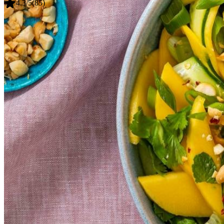
4.3
/5
(
85
)
½
tl
chilivlokken
1
komkommer
2
mango's
3
bosuien
15
g
verse munt
15
g
verse koriander
75
g
gezouten pinda's