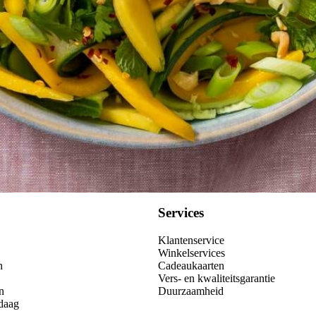
Kies producten
Services
Klantenservice
Winkelservices
n
Cadeaukaarten
Vers- en kwaliteitsgarantie
n
Duurzaamheid
daag