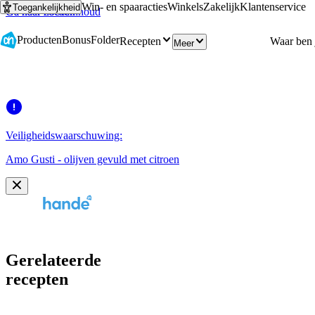
Win- en spaaracties
Winkels
Zakelijk
Klantenservice
Toegankelijkheid
Ga naar hoofdinhoud
Ga naar zoeken
Producten
Bonus
Folder
Recepten
Meer
Veiligheidswaarschuwing:
Amo Gusti - olijven gevuld met citroen
Gerelateerde
recepten