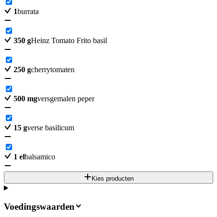
1
burrata
350
g
Heinz Tomato Frito basil
250
g
cherrytomaten
500
mg
versgemalen peper
15
g
verse basilicum
1
el
balsamico
Kies producten
Voedingswaarden