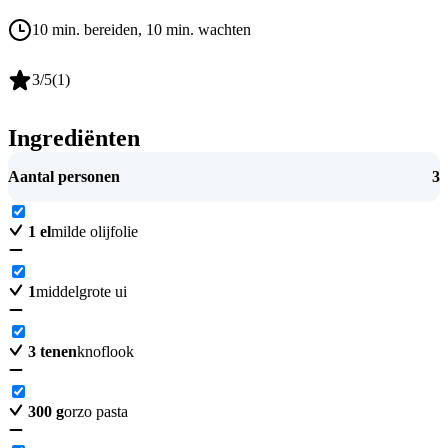
10 min. bereiden
, 10 min. wachten
3
/5
(
1
)
Ingrediënten
Aantal personen
3
1
el
milde olijfolie
1
middelgrote ui
3
tenen
knoflook
300
g
orzo pasta