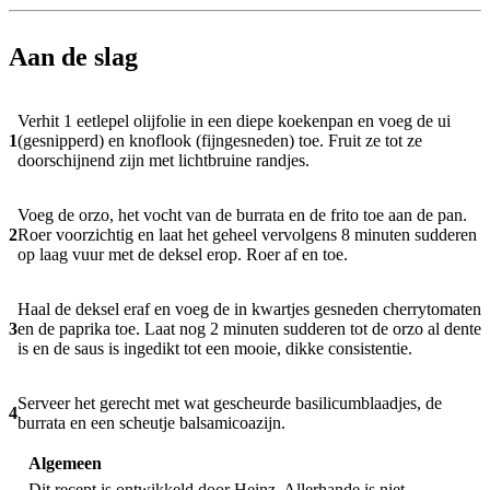
Aan de slag
Verhit 1 eetlepel olijfolie in een diepe koekenpan en voeg de ui
1
(gesnipperd) en knoflook (fijngesneden) toe. Fruit ze tot ze
doorschijnend zijn met lichtbruine randjes.
Voeg de orzo, het vocht van de burrata en de frito toe aan de pan.
2
Roer voorzichtig en laat het geheel vervolgens 8 minuten sudderen
op laag vuur met de deksel erop. Roer af en toe.
Haal de deksel eraf en voeg de in kwartjes gesneden cherrytomaten
3
en de paprika toe. Laat nog 2 minuten sudderen tot de orzo al dente
is en de saus is ingedikt tot een mooie, dikke consistentie.
Serveer het gerecht met wat gescheurde basilicumblaadjes, de
4
burrata en een scheutje balsamicoazijn.
Algemeen
Dit recept is ontwikkeld door Heinz. Allerhande is niet