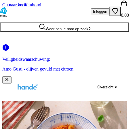
Ga naar hoofdinhoud
Ga naar zoeken
Inloggen
0.00
menu
Waar ben je naar op zoek?
Veiligheidswaarschuwing:
Amo Gusti - olijven gevuld met citroen
Overzicht