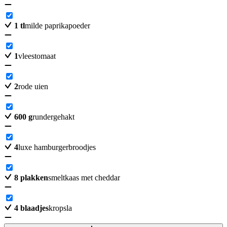
1
tl
milde paprikapoeder
1
vleestomaat
2
rode uien
600
g
rundergehakt
4
luxe hamburgerbroodjes
8
plakken
smeltkaas met cheddar
4
blaadjes
kropsla