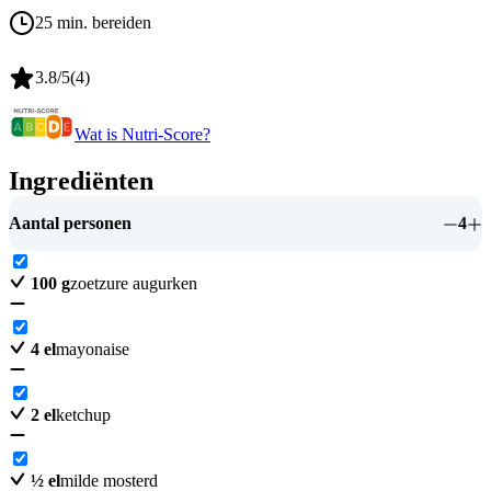
25 min. bereiden
3.8
/5
(
4
)
Wat is Nutri-Score?
Ingrediënten
Aantal personen
4
100
g
zoetzure augurken
4
el
mayonaise
2
el
ketchup
½
el
milde mosterd