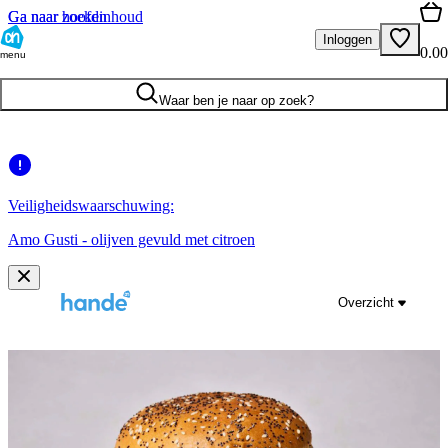
Ga naar hoofdinhoud
Ga naar zoeken
Inloggen
0.00
menu
Waar ben je naar op zoek?
Veiligheidswaarschuwing:
Amo Gusti - olijven gevuld met citroen
Overzicht