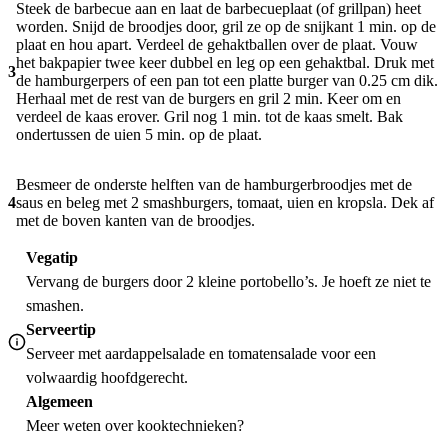
Steek de barbecue aan en laat de barbecueplaat (of grillpan) heet
worden. Snijd de broodjes door, gril ze op de snijkant 1 min. op de
plaat en hou apart. Verdeel de gehaktballen over de plaat. Vouw
het bakpapier twee keer dubbel en leg op een gehaktbal. Druk met
3
de hamburgerpers of een pan tot een platte burger van 0.25 cm dik.
Herhaal met de rest van de burgers en gril 2 min. Keer om en
verdeel de kaas erover. Gril nog 1 min. tot de kaas smelt. Bak
ondertussen de uien 5 min. op de plaat.
Besmeer de onderste helften van de hamburgerbroodjes met de
4
saus en beleg met 2 smashburgers, tomaat, uien en kropsla. Dek af
met de boven kanten van de broodjes.
Vegatip
Vervang de burgers door 2 kleine portobello’s. Je hoeft ze niet te
smashen.
Serveertip
Serveer met aardappelsalade en tomatensalade voor een
volwaardig hoofdgerecht.
Algemeen
Meer weten over
kooktechnieken
?