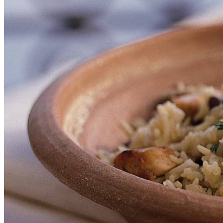
300
g
basmatirijst
½
theelepel
gemalen piment
versgemalen peper
1
laurierblad
1
kippenbouillontablet
30
g
rozijnen of krenten
1
pot
gevogeltefond