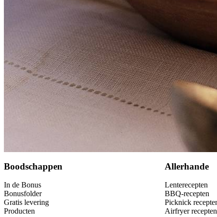
60
g
pijnboompitten
1
eetlepel
olijfolie
zout
4
takjes
peterselie
4
takjes
dille
Bewaar
Boodschappen
Allerhande
In de Bonus
Lenterecepten
Bonusfolder
BBQ-recepten
Gratis levering
Picknick recepte
Producten
Airfryer recepten