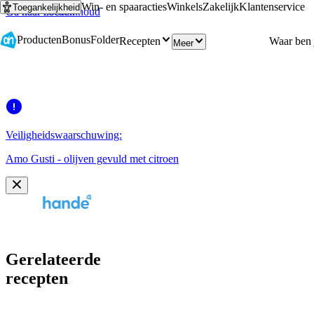
Win- en spaaracties
Winkels
Zakelijk
Klantenservice
Toegankelijkheid
Ga naar hoofdinhoud
Ga naar zoeken
Producten
Bonus
Folder
Recepten
Meer
Veiligheidswaarschuwing:
Amo Gusti - olijven gevuld met citroen
Gerelateerde
recepten