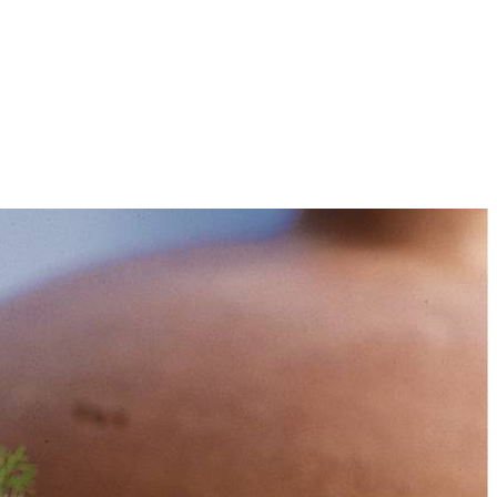
4
 kleuren. Rijst toevoegen en 5 minuten al roerend meebakken. Piment,
t afdekken en op heel laag vuur in ca. 30 minuten gaar en bijna droog
 rondom lichtbruin en gaar bakken. Bestrooien met zout en peper.
 smaak brengen met zout en peper. Verse kruiden erover strooien.