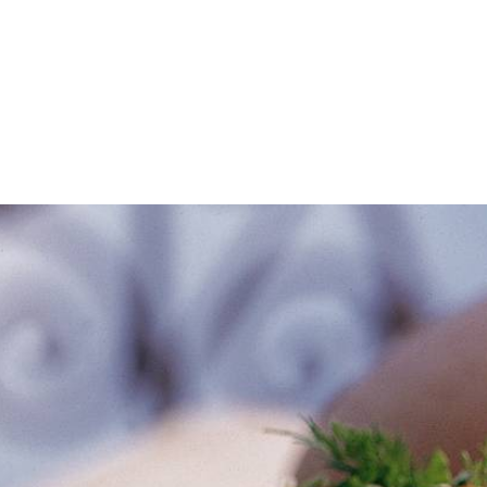
0 g boter verhitten. Uien ca. 3 minuten zachtjes bakken zonder te laten
 liter water erbij schenken en rijst al roerend aan de kook brengen. Rijs
n bakken; af en toe omscheppen. In koekenpan olijfolie verhitten en kip
n knippen. Kip en pijnboompitten laten uitlekken en door rijst roeren. Op
Wat vond je van dit recept?