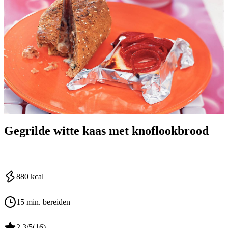
Gegrilde witte kaas met knoflookbrood
880
kcal
15 min. bereiden
2.3
/5
(
16
)