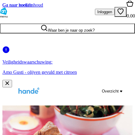
Ga naar hoofdinhoud
Ga naar zoeken
Inloggen
0.00
menu
Waar ben je naar op zoek?
Veiligheidswaarschuwing:
Amo Gusti - olijven gevuld met citroen
Overzicht