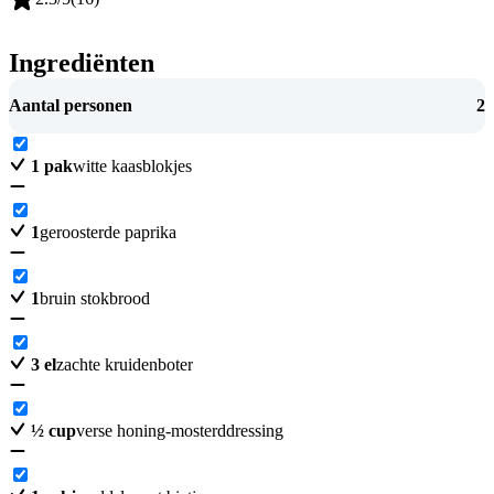
Ingrediënten
Aantal personen
2
1
pak
witte kaasblokjes
1
geroosterde paprika
1
bruin stokbrood
3
el
zachte kruidenboter
½
cup
verse honing-mosterddressing