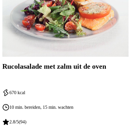
Rucolasalade met zalm uit de oven
670
kcal
10 min. bereiden
, 15 min. wachten
2.8
/5
(
94
)