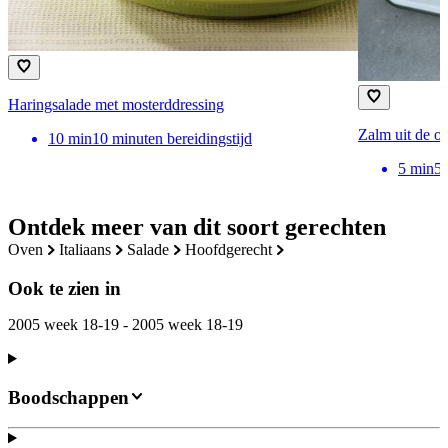
Haringsalade met mosterddressing
Zalm uit de o
10
min
10 minuten bereidingstijd
5
min
5 
Ontdek meer van dit soort gerechten
oven
italiaans
salade
hoofdgerecht
Ook te zien in
2005 week 18-19 - 2005 week 18-19
Boodschappen