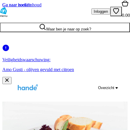
Ga naar hoofdinhoud
Ga naar zoeken
Inloggen
0.00
menu
Waar ben je naar op zoek?
Veiligheidswaarschuwing:
Amo Gusti - olijven gevuld met citroen
Overzicht