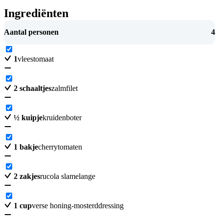
Ingrediënten
Aantal personen
4
1
vleestomaat
2
schaaltjes
zalmfilet
½
kuipje
kruidenboter
1
bakje
cherrytomaten
2
zakjes
rucola slamelange
1
cup
verse honing-mosterddressing